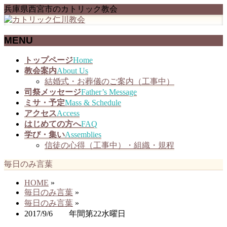
兵庫県西宮市のカトリック教会
MENU
メ
トップページ
Home
ニ
教会案内
About Us
ュ
結婚式・お葬儀のご案内（工事中）
ー
司祭メッセージ
Father’s Message
を
ミサ・予定
Mass & Schedule
飛
アクセス
Access
ば
はじめての方へ
FAQ
す
学び・集い
Assemblies
信徒の心得（工事中）・組織・規程
毎日のみ言葉
HOME
»
毎日のみ言葉
»
毎日のみ言葉
»
2017/9/6 年間第22水曜日