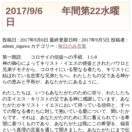
2017/9/6 年間第22水曜
日
投稿日 : 2017年9月6日
最終更新日時 : 2017年9月5日
投稿者 :
admin_nigawa
カテゴリー :
毎日のみ言葉
第一朗読 コロサイの信徒への手紙 1:1-8
神の御心によってキリスト・イエスの使徒とされたパウロと
兄弟テモテから、コロサイにいる聖なる者たち、キリストに
結ばれている忠実な兄弟たちへ。わたしたちの父である神か
らの恵みと平和が、あなたがたにあるように。
わたしたちは、いつもあなたがたのために祈り、わたしたち
の主イエス・キリストの父である神に感謝しています。あな
たがたがキリスト・イエスにおいて持っている信仰と、すべ
ての聖なる者たちに対して抱いている愛について、聞いたか
らです。それは、あなたがたのために天に蓄えられている希
望に基づくものであり、あなたがたは既にこの希望を、福音
という真理の言葉を通して聞きました。あなたがたにまで伝