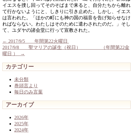
イエスを捜し回ってそのそばまで来ると、自分たちから離れ
て行かないようにと、しきりに引き止めた。しかし、イエス
は言われた。「ほかの町にも神の国の福音を告げ知らせなけ
ればならない。わたしはそのために遣わされたのだ。」そし
て、ユダヤの諸会堂に行って宣教された。
←
2017/9/5 年間第22火曜日
2017/9/8 聖マリアの誕生（祝日） （年間第22金
曜日 ）
→
カテゴリー
未分類
巻頭言より
毎日のみ言葉
アーカイブ
2026年
2025年
2024年