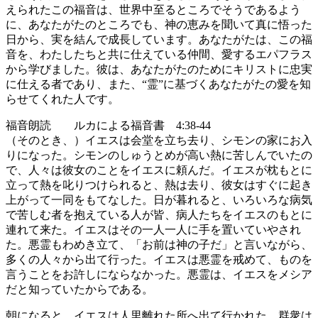
えられたこの福音は、世界中至るところでそうであるよう
に、あなたがたのところでも、神の恵みを聞いて真に悟った
日から、実を結んで成長しています。あなたがたは、この福
音を、わたしたちと共に仕えている仲間、愛するエパフラス
から学びました。彼は、あなたがたのためにキリストに忠実
に仕える者であり、また、“霊”に基づくあなたがたの愛を知
らせてくれた人です。
福音朗読 ルカによる福音書 4:38-44
（そのとき、）イエスは会堂を立ち去り、シモンの家にお入
りになった。シモンのしゅうとめが高い熱に苦しんでいたの
で、人々は彼女のことをイエスに頼んだ。イエスが枕もとに
立って熱を叱りつけられると、熱は去り、彼女はすぐに起き
上がって一同をもてなした。日が暮れると、いろいろな病気
で苦しむ者を抱えている人が皆、病人たちをイエスのもとに
連れて来た。イエスはその一人一人に手を置いていやされ
た。悪霊もわめき立て、「お前は神の子だ」と言いながら、
多くの人々から出て行った。イエスは悪霊を戒めて、ものを
言うことをお許しにならなかった。悪霊は、イエスをメシア
だと知っていたからである。
朝になると、イエスは人里離れた所へ出て行かれた。群衆は