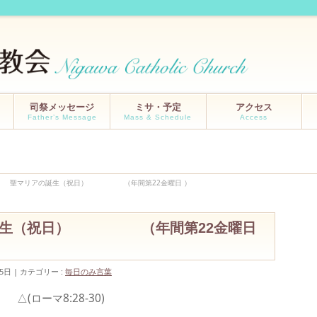
司祭メッセージ
ミサ・予定
アクセス
Father’s Message
Mass & Schedule
Access
/9/8 聖マリアの誕生（祝日） （年間第22金曜日 ）
リアの誕生（祝日） （年間第22金曜日
5日
カテゴリー :
毎日のみ言葉
ローマ8:28-30)