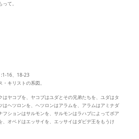
もって。
16、18-23
ス・キリストの系図。
クはヤコブを、ヤコブはユダとその兄弟たちを、ユダはタ
ツはヘツロンを、ヘツロンはアラムを、アラムはアミナダ
ナフションはサルモンを、サルモンはラハブによってボア
を、オベドはエッサイを、エッサイはダビデ王をもうけ