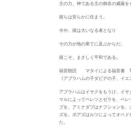
主の力、神である主の御名の威厳を
彼らは安らかに住まう。
今や、彼は大いなる者となり
その力が地の果てに及ぶからだ。
彼こそ、まさしく平和である。
福音朗読 マタイによる福音書 1:1-
《アブラハムの子ダビデの子、イエ
アブラハムはイサクをもうけ、イサ
マルによってペレツとゼラを、ペレ
ブを、アミナダブはナフションを、
ズを、ボアズはルツによってオベド
た。