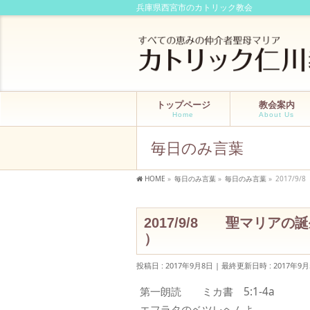
兵庫県西宮市のカトリック教会
トップページ
教会案内
Home
About Us
毎日のみ言葉
HOME
»
毎日のみ言葉
»
毎日のみ言葉
»
2017
2017/9/8 聖マ
）
投稿日 : 2017年9月8日
最終更新日時 : 2017年9月
第一朗読 ミカ書 5:1-4a △(
エフラタのベツレヘムよ