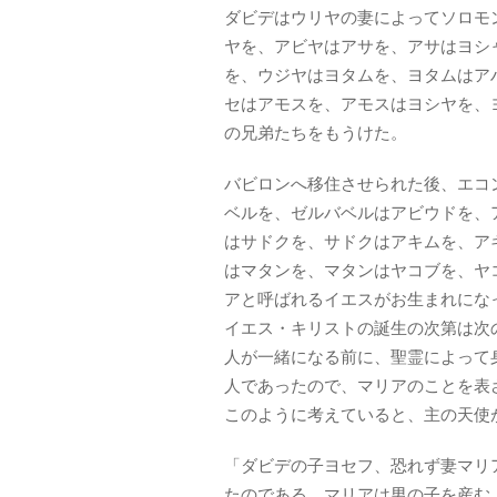
ダビデはウリヤの妻によってソロモ
ヤを、アビヤはアサを、アサはヨシ
を、ウジヤはヨタムを、ヨタムはア
セはアモスを、アモスはヨシヤを、
の兄弟たちをもうけた。
バビロンへ移住させられた後、エコ
ベルを、ゼルバベルはアビウドを、
はサドクを、サドクはアキムを、ア
はマタンを、マタンはヤコブを、ヤ
アと呼ばれるイエスがお生まれにな
イエス・キリストの誕生の次第は次
人が一緒になる前に、聖霊によって
人であったので、マリアのことを表
このように考えていると、主の天使
「ダビデの子ヨセフ、恐れず妻マリ
たのである。マリアは男の子を産む