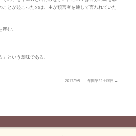
のことが起こったのは、主が預言者を通して言われていた
を産む。
」
る」という意味である。
2017/9/9 年間第22土曜日
→