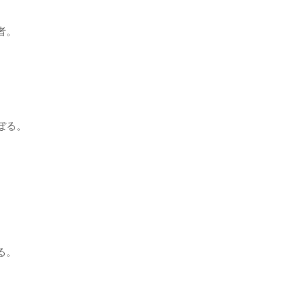
者。
ぼる。
る。