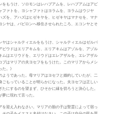
ンをもうけ、ソロモンはレハブアムを、レハブアムはアビ
ャファトを、ヨシャファトはヨラムを、ヨラムはウジヤ
ハズを、アハズはヒゼキヤを、ヒゼキヤはマナセを、マナ
ヨシヤは、バビロンへ移住させられたころ、エコンヤとそ
ンヤはシャルティエルをもうけ、シャルティエルはゼルバ
アビウドはエリアキムを、エリアキムはアゾルを、アゾル
キムはエリウドを、エリウドはエレアザルを、エレアザル
コブはマリアの夫ヨセフをもうけた。このマリアからメシ
った。》
のようであった。母マリアはヨセフと婚約していたが、二
身ごもっていることが明らかになった。夫ヨセフは正しい
ざたにするのを望まず、ひそかに縁を切ろうと決心した。
が夢に現れて言った。
アを迎え入れなさい。マリアの胎の子は聖霊によって宿っ
。その子をイエスと名付けなさい。この子は自分の民を罪