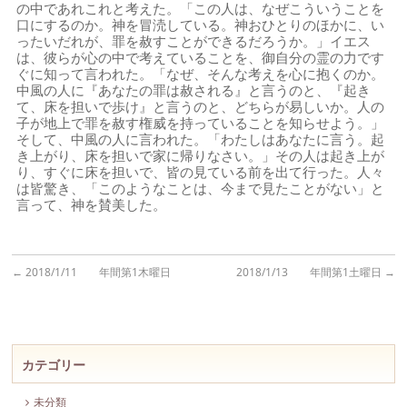
の中であれこれと考えた。「この人は、なぜこういうことを
口にするのか。神を冒涜している。神おひとりのほかに、い
ったいだれが、罪を赦すことができるだろうか。」イエス
は、彼らが心の中で考えていることを、御自分の霊の力です
ぐに知って言われた。「なぜ、そんな考えを心に抱くのか。
中風の人に『あなたの罪は赦される』と言うのと、『起き
て、床を担いで歩け』と言うのと、どちらが易しいか。人の
子が地上で罪を赦す権威を持っていることを知らせよう。」
そして、中風の人に言われた。「わたしはあなたに言う。起
き上がり、床を担いで家に帰りなさい。」その人は起き上が
り、すぐに床を担いで、皆の見ている前を出て行った。人々
は皆驚き、「このようなことは、今まで見たことがない」と
言って、神を賛美した。
←
2018/1/11 年間第1木曜日
2018/1/13 年間第1土曜日
→
カテゴリー
未分類