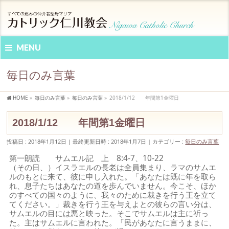
MENU
毎日のみ言葉
HOME
»
毎日のみ言葉
»
毎日のみ言葉
»
2018/1/12 年間第1金曜日
2018/1/12 年間第1金曜日
投稿日 : 2018年1月12日
最終更新日時 : 2018年1月7日
カテゴリー :
毎日のみ言葉
第一朗読 サムエル記 上 8:4-7、10-22
（その日、）イスラエルの長老は全員集まり、ラマのサムエ
ルのもとに来て、彼に申し入れた。「あなたは既に年を取ら
れ、息子たちはあなたの道を歩んでいません。今こそ、ほか
のすべての国々のように、我々のために裁きを行う王を立て
てください。」裁きを行う王を与えよとの彼らの言い分は、
サムエルの目には悪と映った。そこでサムエルは主に祈っ
た。主はサムエルに言われた。「民があなたに言うままに、