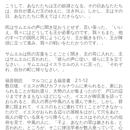
こうして、あなたたちは王の奴隷となる。その日あなたたち
は、自分が選んだ王のゆえに、泣き叫ぶ。しかし、主はその
日、あなたたちに答えてはくださらない。」
民はサムエルの声に聞き従おうとせず、言い張った。「いい
え。我々にはどうしても王が必要なのです。我々もまた、他
のすべての国民と同じようになり、王が裁きを行い、王が陣
頭に立って進み、我々の戦いをたたかうのです。」
サムエルは民の言葉をことごとく聞き、主の耳に入れた。主
はサムエルに言われた。「彼らの声に従い、彼らに王を立て
なさい。」サムエルはイスラエルの人々に言った。「それぞ
れ、自分の町に帰りなさい。」
福音朗読 マルコによる福音書 2:1-12
数日後、イエスが再びカファルナウムに来られると、家にお
られることが知れ渡り、大勢の人が集まったので、戸口の辺
りまですきまもないほどになった。イエスが御言葉を語って
おられると、四人の男が中風の人を運んで来た。しかし、群
衆に阻まれて、イエスのもとに連れて行くことができなかっ
たので、イエスがおられる辺りの屋根をはがして穴をあけ、
病人の寝ている床をつり降ろした。イエスはその人たちの信
仰を見て、中風の人に、「子よ、あなたの罪は赦される」と
言われた。ところが、そこに律法学者が数人座っていて、心