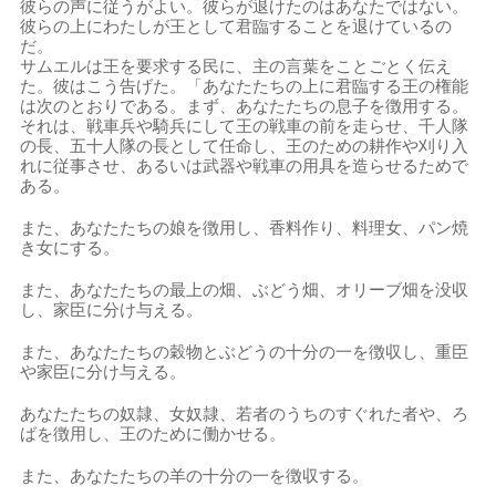
彼らの声に従うがよい。彼らが退けたのはあなたではない。
彼らの上にわたしが王として君臨することを退けているの
だ。
サムエルは王を要求する民に、主の言葉をことごとく伝え
た。彼はこう告げた。「あなたたちの上に君臨する王の権能
は次のとおりである。まず、あなたたちの息子を徴用する。
それは、戦車兵や騎兵にして王の戦車の前を走らせ、千人隊
の長、五十人隊の長として任命し、王のための耕作や刈り入
れに従事させ、あるいは武器や戦車の用具を造らせるためで
ある。
また、あなたたちの娘を徴用し、香料作り、料理女、パン焼
き女にする。
また、あなたたちの最上の畑、ぶどう畑、オリーブ畑を没収
し、家臣に分け与える。
また、あなたたちの穀物とぶどうの十分の一を徴収し、重臣
や家臣に分け与える。
あなたたちの奴隷、女奴隷、若者のうちのすぐれた者や、ろ
ばを徴用し、王のために働かせる。
また、あなたたちの羊の十分の一を徴収する。