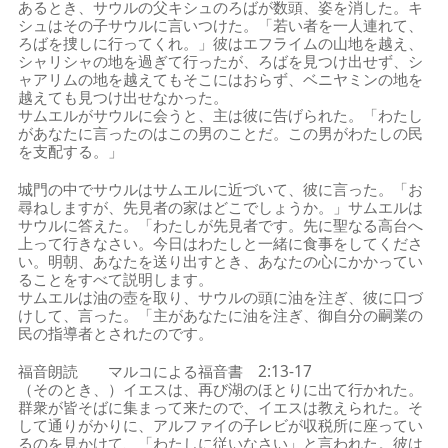
あるとき、サウルの父キシュのろばが数頭、姿を消した。キ
シュはその子サウルに言いつけた。「若い者を一人連れて、
ろばを捜しに行ってくれ。」彼はエフライムの山地を越え、
シャリシャの地を過ぎて行ったが、ろばを見つけ出せず、シ
ャアリムの地を越えてもそこにはおらず、ベニヤミンの地を
越えても見つけ出せなかった。
サムエルがサウルに会うと、主は彼に告げられた。「わたし
があなたに言ったのはこの男のことだ。この男がわたしの民
を支配する。」
城門の中でサウルはサムエルに近づいて、彼に言った。「お
尋ねしますが、先見者の家はどこでしょうか。」サムエルは
サウルに答えた。「わたしが先見者です。先に聖なる高台へ
上って行きなさい。今日はわたしと一緒に食事をしてくださ
い。明朝、あなたを送り出すとき、あなたの心にかかってい
ることをすべて説明します。
サムエルは油の壺を取り、サウルの頭に油を注ぎ、彼に口づ
けして、言った。「主があなたに油を注ぎ、御自分の嗣業の
民の指導者とされたのです。
福音朗読 マルコによる福音書 2:13-17
（そのとき、）イエスは、再び湖のほとりに出て行かれた。
群衆が皆そばに集まって来たので、イエスは教えられた。そ
して通りがかりに、アルファイの子レビが収税所に座ってい
るのを見かけて、「わたしに従いなさい」と言われた。彼は