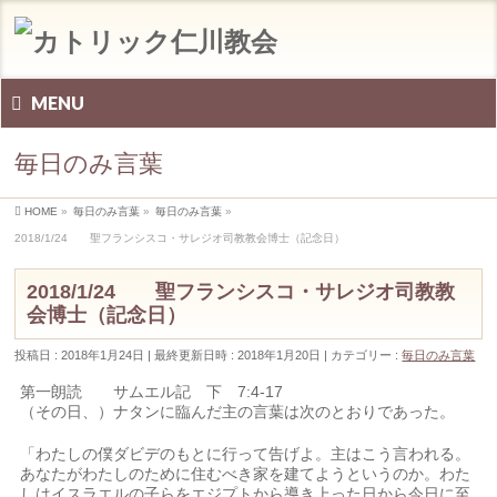
MENU
毎日のみ言葉
HOME
»
毎日のみ言葉
»
毎日のみ言葉
»
2018/1/24 聖フランシスコ・サレジオ司教教会博士（記念日）
2018/1/24 聖フランシスコ・サレジオ司教教
会博士（記念日）
投稿日 : 2018年1月24日
最終更新日時 : 2018年1月20日
カテゴリー :
毎日のみ言葉
第一朗読 サムエル記 下 7:4-17
（その日、）ナタンに臨んだ主の言葉は次のとおりであった。
「わたしの僕ダビデのもとに行って告げよ。主はこう言われる。
あなたがわたしのために住むべき家を建てようというのか。わた
しはイスラエルの子らをエジプトから導き上った日から今日に至