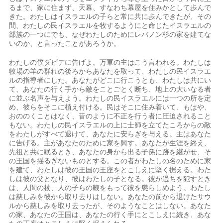
るまで、家に住まず、天幕、すなわち幕屋を住みかとして歩んで
きた。わたしはイスラエルの子らと常に共に歩んできたが、その
間、わたしの民イスラエルを牧するようにと命じたイスラエルの
部族の一つにでも、なぜわたしのためにレバノン杉の家を建てな
いのか、と言ったことがあろうか。
わたしの僕ダビデに告げよ。万軍の主はこう言われる。わたしは
牧場の羊の群れの後ろからあなたを取って、わたしの民イスラエ
ルの指導者にした。あなたがどこに行こうとも、わたしは共にい
て、あなたの行く手から敵をことごとく断ち、地上の大いなる者
に並ぶ名声を与えよう。わたしの民イスラエルには一つの所を定
め、彼らをそこに植え付ける。民はそこに住み着いて、もはや、
おののくことはなく、昔のように不正を行う者に圧迫されること
もない。わたしの民イスラエルの上に士師を立てたころからの敵
をわたしがすべて退けて、あなたに安らぎを与える。主はあなた
に告げる。主があなたのために家を興す。あなたが生涯を終え、
先祖と共に眠るとき、あなたの身から出る子孫に跡を継がせ、そ
の王国を揺るぎないものとする。この者がわたしの名のために家
を建て、わたしは彼の王国の王座をとこしえに堅く据える。わた
しは彼の父となり、彼はわたしの子となる。彼が過ちを犯すとき
は、人間の杖、人の子らの鞭をもって彼を懲らしめよう。わたし
は慈しみを彼から取り去りはしない。あなたの前から退けたサウ
ルから慈しみを取り去ったが、そのようなことはしない。あなた
の家、あなたの王国は、あなたの行く手にとこしえに続き、あな