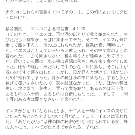
たの王座はとこしえに堅く据えられる。」
ナタンはこれらの言葉をすべてそのまま、この幻のとおりにダビ
デに告げた。
福音朗読 マルコによる福音書 4:1-20
（そのとき、）イエスは、再び湖のほとりで教え始められた。お
びただしい群衆が、そばに集まって来た。そこで、イエスは舟に
乗って腰を下ろし、湖の上におられたが、群衆は皆、湖畔にい
た。イエスはたとえでいろいろと教えられ、その中で次のように
言われた。「よく聞きなさい。種を蒔く人が種蒔きに出て行っ
た。蒔いている間に、ある種は道端に落ち、鳥が来て食べてしま
った。ほかの種は、石だらけで土の少ない所に落ち、そこは土が
浅いのですぐ芽を出した。しかし、日が昇ると焼けて、根がない
ために枯れてしまった。ほかの種は茨の中に落ちた。すると茨が
伸びて覆いふさいだので、実を結ばなかった。また、ほかの種は
良い土地に落ち、芽生え、育って実を結び、あるものは三十倍、
あるものは六十倍、あるものは百倍にもなった。」そして、「聞
く耳のある者は聞きなさい」と言われた。
イエスがひとりになられたとき、十二人と一緒にイエスの周りに
いた人たちとがたとえについて尋ねた。そこで、イエスは言われ
た。「あなたがたには神の国の秘密が打ち明けられているが、外
の人々には、すべてがたとえで示される。それは、