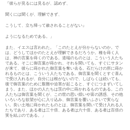
『彼らが見るには見るが、認めず、
聞くには聞くが、理解できず、
こうして、立ち帰って赦されることがない』
ようになるためである。」
また、イエスは言われた。「このたとえが分からないのか。で
は、どうしてほかのたとえが理解できるだろうか。種を蒔く人
は、神の言葉を蒔くのである。道端のものとは、こういう人たち
である。そこに御言葉が蒔かれ、それを聞いても、すぐにサタン
が来て、彼らに蒔かれた御言葉を奪い去る。石だらけの所に蒔か
れるものとは、こういう人たちである。御言葉を聞くとすぐ喜ん
で受け入れるが、自分には根がないので、しばらくは続いても、
後で御言葉のために艱難や迫害が起こると、すぐにつまずいてし
まう。また、ほかの人たちは茨の中に蒔かれるものである。この
人たちは御言葉を聞くが、この世の思い煩いや富の誘惑、その他
いろいろな欲望が心に入り込み、御言葉を覆いふさいで実らな
い。良い土地に蒔かれたものとは、御言葉を聞いて受け入れる人
たちであり、ある者は三十倍、ある者は六十倍、ある者は百倍の
実を結ぶのである。」