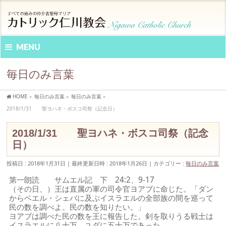
MENU
毎日のみ言葉
HOME
»
毎日のみ言葉
»
毎日のみ言葉
»
2018/1/31 聖ヨハネ・ボスコ司祭（記念日）
2018/1/31 聖ヨハネ・ボスコ司祭（記念
日）
投稿日 : 2018年1月31日
最終更新日時 : 2018年1月26日
カテゴリー :
毎日のみ言葉
第一朗読 サムエル記 下 24:2、9-17
（その日、）王は直属の軍の司令官ヨアブに命じた。「ダン
からベエル・シェバに及ぶイスラエルの全部族の間を巡って
民の数を調べよ。民の数を知りたい。」
ヨアブは調べた民の数を王に報告した。剣を取りうる戦士は
イスラエルに八十万、ユダに五十万であった。