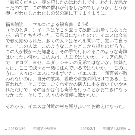
「御覧ください、罪を犯したのはわたしです。わたしが悪か
ったのです。この羊の群れが何をしたのでしょうか。どうか
御手がわたしとわたしの父の家に下りますように。」
福音朗読 マルコによる福音書 6:1-6
（そのとき、）イエスはそこを去って故郷にお帰りになった
が、弟子たちも従った。安息日になったので、イエスは会堂
で教え始められた。多くの人々はそれを聞いて、驚いて言っ
た。「この人は、このようなことをどこから得たのだろう。
この人が授かった知恵と、その手で行われるこのような奇跡
はいったい何か。この人は、大工ではないか。マリアの息子
で、ヤコブ、ヨセ、ユダ、シモンの兄弟ではないか。姉妹た
ちは、ここで我々と一緒に住んでいるではないか。」このよ
うに、人々はイエスにつまずいた。イエスは、「預言者が敬
われないのは、自分の故郷、親戚や家族の間だけである」と
言われた。そこでは、ごくわずかの病人に手を置いていやさ
れただけで、そのほかは何も奇跡を行うことがおできになら
なかった。そして、人々の不信仰に驚かれた。
それから、イエスは付近の村を巡り歩いてお教えになった。
←
2018/1/30 年間第4火曜日
2018/2/1 年間第4木曜日
→