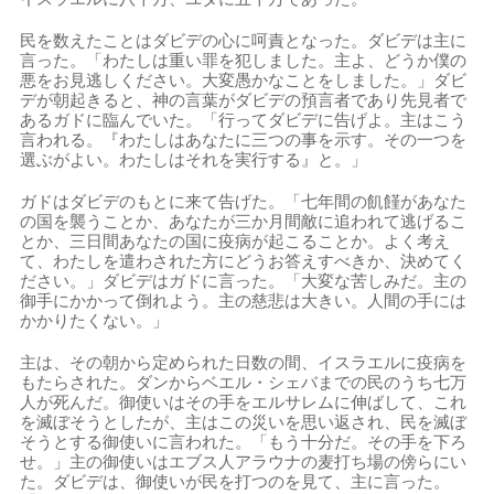
民を数えたことはダビデの心に呵責となった。ダビデは主に
言った。「わたしは重い罪を犯しました。主よ、どうか僕の
悪をお見逃しください。大変愚かなことをしました。」ダビ
デが朝起きると、神の言葉がダビデの預言者であり先見者で
あるガドに臨んでいた。「行ってダビデに告げよ。主はこう
言われる。『わたしはあなたに三つの事を示す。その一つを
選ぶがよい。わたしはそれを実行する』と。」
ガドはダビデのもとに来て告げた。「七年間の飢饉があなた
の国を襲うことか、あなたが三か月間敵に追われて逃げるこ
とか、三日間あなたの国に疫病が起こることか。よく考え
て、わたしを遣わされた方にどうお答えすべきか、決めてく
ださい。」ダビデはガドに言った。「大変な苦しみだ。主の
御手にかかって倒れよう。主の慈悲は大きい。人間の手には
かかりたくない。」
主は、その朝から定められた日数の間、イスラエルに疫病を
もたらされた。ダンからベエル・シェバまでの民のうち七万
人が死んだ。御使いはその手をエルサレムに伸ばして、これ
を滅ぼそうとしたが、主はこの災いを思い返され、民を滅ぼ
そうとする御使いに言われた。「もう十分だ。その手を下ろ
せ。」主の御使いはエブス人アラウナの麦打ち場の傍らにい
た。ダビデは、御使いが民を打つのを見て、主に言った。