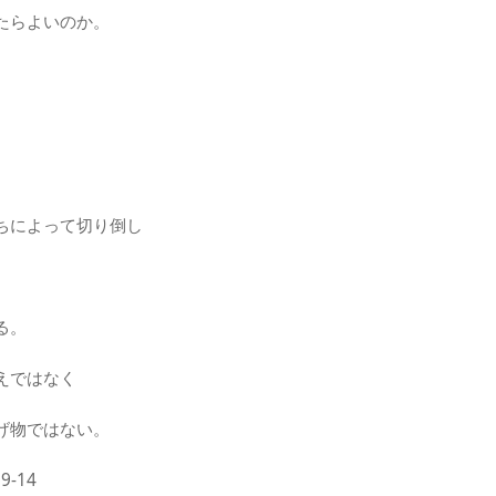
たらよいのか。
。
ちによって切り倒し
る。
えではなく
げ物ではない。
-14