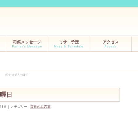
司祭メッセージ
ミサ・予定
アクセス
Father’s Message
Mass & Schedule
Access
/10 四旬節第3土曜日
土曜日
月1日
カテゴリー :
毎日のみ言葉