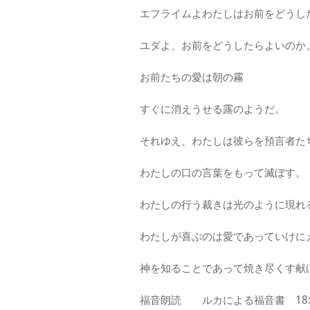
エフライムよわたしはお前をどうし
ユダよ、お前をどうしたらよいのか
お前たちの愛は朝の霧
すぐに消えうせる露のようだ。
それゆえ、わたしは彼らを預言者た
わたしの口の言葉をもって滅ぼす。
わたしの行う裁きは光のように現れ
わたしが喜ぶのは愛であっていけに
神を知ることであって焼き尽くす献
福音朗読 ルカによる福音書 18:9