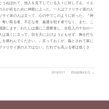
とうぬぼれて、他人を見下している人々に対しても、イエ
の人が祈るために神殿に上った。一人はファリサイ派の人
リサイ派の人は立って、心の中でこのように祈った。『神
、奪い取る者、不正な者、姦通を犯す者でなく、また、こ
感謝します。わたしは週に二度断食し、全収入の十分の一
人は遠くに立って、目を天に上げようともせず、胸を打ち
しを憐れんでください。』言っておくが、義とされて家に
ファリサイ派の人ではない。だれでも高ぶる者は低くさ
2018/3/11 四旬節第4主日
→