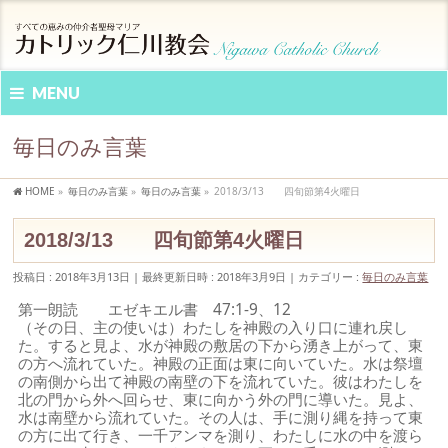
MENU
毎日のみ言葉
HOME
»
毎日のみ言葉
»
毎日のみ言葉
»
2018/3/13 四旬節第4火曜日
2018/3/13 四旬節第4火曜日
投稿日 : 2018年3月13日
最終更新日時 : 2018年3月9日
カテゴリー :
毎日のみ言葉
第一朗読 エゼキエル書 47:1-9、12
（その日、主の使いは）わたしを神殿の入り口に連れ戻し
た。すると見よ、水が神殿の敷居の下から湧き上がって、東
の方へ流れていた。神殿の正面は東に向いていた。水は祭壇
の南側から出て神殿の南壁の下を流れていた。彼はわたしを
北の門から外へ回らせ、東に向かう外の門に導いた。見よ、
水は南壁から流れていた。その人は、手に測り縄を持って東
の方に出て行き、一千アンマを測り、わたしに水の中を渡ら