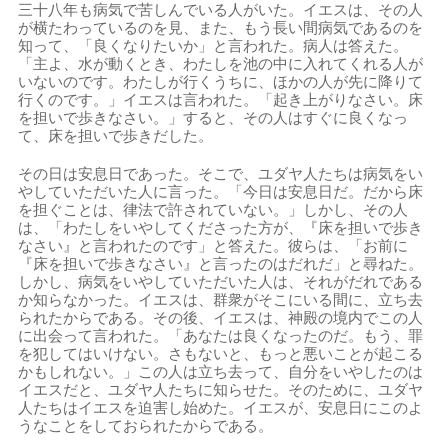
三十八年も病気で苦しんでいる人がいた。イエスは、その人
が横たわっているのを見、また、もう長い間病気であるのを
知って、「良くなりたいか」と言われた。病人は答えた。
「主よ、水が動くとき、わたしを池の中に入れてくれる人が
いないのです。わたしが行くうちに、ほかの人が先に降りて
行くのです。」イエスは言われた。「起き上がりなさい。床
を担いで歩きなさい。」すると、その人はすぐに良くなっ
て、床を担いで歩きだした。
その日は安息日であった。そこで、ユダヤ人たちは病気をい
やしていただいた人に言った。「今日は安息日だ。だから床
を担ぐことは、律法で許されていない。」しかし、その人
は、「わたしをいやしてくださった方が、『床を担いで歩き
なさい』と言われたのです」と答えた。彼らは、「お前に
『床を担いで歩きなさい』と言ったのはだれだ」と尋ねた。
しかし、病気をいやしていただいた人は、それがだれである
か知らなかった。イエスは、群衆がそこにいる間に、立ち去
られたからである。その後、イエスは、神殿の境内でこの人
に出会って言われた。「あなたは良くなったのだ。もう、罪
を犯してはいけない。さもないと、もっと悪いことが起こる
かもしれない。」この人は立ち去って、自分をいやしたのは
イエスだと、ユダヤ人たちに知らせた。そのために、ユダヤ
人たちはイエスを迫害し始めた。イエスが、安息日にこのよ
うなことをしておられたからである。