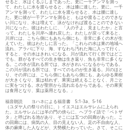
せると、水はくるぶしまであった。更に一千アンマを測っ
て、わたしに水を渡らせると、水は膝に達した。更に、一千
アンマを測って、わたしに水を渡らせると、水は腰に達し
た。更に彼が一千アンマを測ると、もはや渡ることのできな
い川になり、水は増えて、泳がなければ渡ることのできない
川になった。彼はわたしに、「人の子よ、見ましたか」と言
って、わたしを川岸へ連れ戻した。わたしが戻って来ると、
川岸には、こちら側にもあちら側にも、非常に多くの木が生
えていた。彼はわたしに言った。「これらの水は東の地域へ
流れ、アラバに下り、海、すなわち汚れた海に入って行く。
すると、その水はきれいになる。川が流れて行く所ではどこ
でも、群がるすべての生き物は生き返り、魚も非常に多くな
る。この水が流れる所では、水がきれいになるからである。
この川が流れる所では、すべてのものが生き返る。川のほと
り、その岸には、こちら側にもあちら側にも、あらゆる果樹
が大きくなり、葉は枯れず、果実は絶えることなく、月ごと
に実をつける。水が聖所から流れ出るからである。その果実
は食用となり、葉は薬用となる。」
福音朗読 ヨハネによる福音書 5:1-3a、5-16
（ユダヤ人の祭りの日に、）イエスはエルサレムに上られ
た。エルサレムには羊の門の傍らに、ヘブライ語で「ベトザ
タ」と呼ばれる池があり、そこには五つの回廊があった。こ
の回廊には、病気の人、目の見えない人、足の不自由な人、
体の麻痺した人などが、大勢横たわっていた。さて、そこに