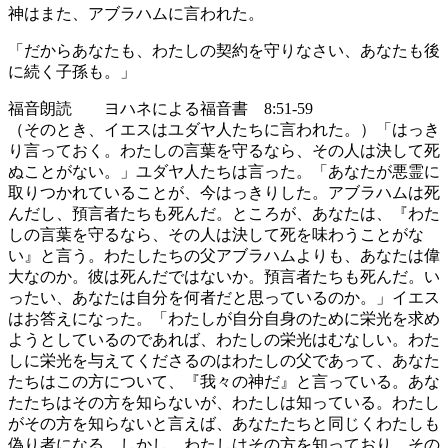
神はまた、アブラハムに言われた。
「だからあなたも、わたしの契約を守りなさい、あなたも後
に続く子孫も。」
福音朗読 ヨハネによる福音書 8:51-59
（そのとき、イエスはユダヤ人たちに言われた。）「はっき
り言っておく。わたしの言葉を守るなら、その人は決して死
ぬことがない。」ユダヤ人たちは言った。「あなたが悪霊に
取りつかれていることが、今はっきりした。アブラハムは死
んだし、預言者たちも死んだ。ところが、あなたは、『わた
しの言葉を守るなら、その人は決して死を味わうことがな
い』と言う。わたしたちの父アブラハムよりも、あなたは偉
大なのか。彼は死んだではないか。預言者たちも死んだ。い
ったい、あなたは自分を何者だと思っているのか。」イエス
はお答えになった。「わたしが自分自身のために栄光を求め
ようとしているのであれば、わたしの栄光はむなしい。わた
しに栄光を与えてくださるのはわたしの父であって、あなた
たちはこの方について、『我々の神だ』と言っている。あな
たたちはその方を知らないが、わたしは知っている。わたし
がその方を知らないと言えば、あなたたちと同じくわたしも
偽り者になる。しかし、わたしはその方を知っており、その