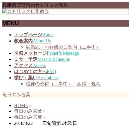
兵庫県西宮市のカトリック教会
MENU
メ
トップページ
Home
ニ
教会案内
About Us
ュ
結婚式・お葬儀のご案内（工事中）
ー
司祭メッセージ
Father’s Message
を
ミサ・予定
Mass & Schedule
飛
アクセス
Access
ば
はじめての方へ
FAQ
す
学び・集い
Assemblies
信徒の心得（工事中）・組織・規程
毎日のみ言葉
HOME
»
毎日のみ言葉
»
毎日のみ言葉
»
2018/3/22 四旬節第5木曜日