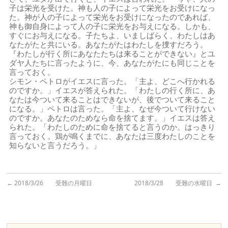
子は栄光を受けた。神も人の子によって栄光をお受けになっ
た。神が人の子によって栄光をお受けになったのであれば、
神も御自身によって人の子に栄光をお与えになる。しかも、
すぐにお与えになる。子たちよ、いましばらく、わたしはあ
なたがたと共にいる。あなたがたはわたしを捜すだろう。
『わたしが行く所にあなたたちは来ることができない』とユ
ダヤ人たちに言ったように、今、あなたがたにも同じことを
言っておく。
シモン・ペトロがイエスに言った。「主よ、どこへ行かれる
のですか。」イエスが答えられた。「わたしの行く所に、あ
なたは今ついて来ることはできないが、後でついて来ること
になる。」ペトロは言った。「主よ、なぜ今ついて行けない
のですか。あなたのためなら命を捨てます。」イエスは答え
られた。「わたしのために命を捨てると言うのか。はっきり
言っておく。鶏が鳴くまでに、あなたは三度わたしのことを
知らないと言うだろう。」
←
2018/3/26 受難の月曜日
2018/3/28 受難の水曜日
→