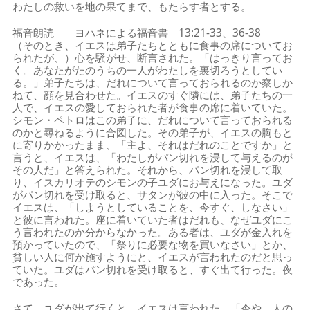
わたしの救いを地の果てまで、もたらす者とする。
福音朗読 ヨハネによる福音書 13:21-33、36-38
（そのとき、イエスは弟子たちとともに食事の席についてお
られたが、）心を騒がせ、断言された。「はっきり言ってお
く。あなたがたのうちの一人がわたしを裏切ろうとしてい
る。」弟子たちは、だれについて言っておられるのか察しか
ねて、顔を見合わせた。イエスのすぐ隣には、弟子たちの一
人で、イエスの愛しておられた者が食事の席に着いていた。
シモン・ペトロはこの弟子に、だれについて言っておられる
のかと尋ねるように合図した。その弟子が、イエスの胸もと
に寄りかかったまま、「主よ、それはだれのことですか」と
言うと、イエスは、「わたしがパン切れを浸して与えるのが
その人だ」と答えられた。それから、パン切れを浸して取
り、イスカリオテのシモンの子ユダにお与えになった。ユダ
がパン切れを受け取ると、サタンが彼の中に入った。そこで
イエスは、「しようとしていることを、今すぐ、しなさい」
と彼に言われた。座に着いていた者はだれも、なぜユダにこ
う言われたのか分からなかった。ある者は、ユダが金入れを
預かっていたので、「祭りに必要な物を買いなさい」とか、
貧しい人に何か施すようにと、イエスが言われたのだと思っ
ていた。ユダはパン切れを受け取ると、すぐ出て行った。夜
であった。
さて、ユダが出て行くと、イエスは言われた。「今や、人の