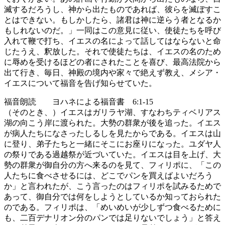
滅するだろうし、神から出たものであれば、彼らを滅ぼすこ
とはできない。もしかしたら、諸君は神に逆らう者となるか
もしれないのだ。」一同はこの意見に従い、使徒たちを呼び
入れて鞭で打ち、イエスの名によって話してはならないと命
じたうえ、釈放した。それで使徒たちは、イエスの名のため
に辱めを受けるほどの者にされたことを喜び、最高法院から
出て行き、毎日、神殿の境内や家々で絶えず教え、メシア・
イエスについて福音を告げ知らせていた。
福音朗読 ヨハネによる福音書 6:1-15
（そのとき、）イエスはガリラヤ湖、すなわちティベリアス
湖の向こう岸に渡られた。大勢の群衆が後を追った。イエス
が病人たちになさったしるしを見たからである。イエスは山
に登り、弟子たちと一緒にそこにお座りになった。ユダヤ人
の祭りである過越祭が近づいていた。イエスは目を上げ、大
勢の群衆が御自分の方へ来るのを見て、フィリポに、「この
人たちに食べさせるには、どこでパンを買えばよいだろう
か」と言われたが、こう言ったのはフィリポを試みるためで
あって、御自分では何をしようとしているか知っておられた
のである。フィリポは、「めいめいが少しずつ食べるために
も、二百デナリオン分のパンでは足りないでしょう」と答え