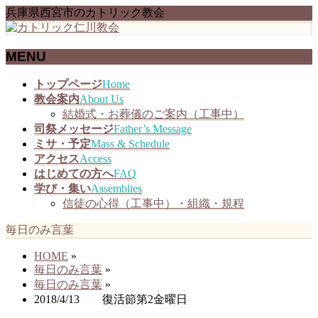
兵庫県西宮市のカトリック教会
MENU
メ
トップページ
Home
ニ
教会案内
About Us
ュ
結婚式・お葬儀のご案内（工事中）
ー
司祭メッセージ
Father’s Message
を
ミサ・予定
Mass & Schedule
飛
アクセス
Access
ば
はじめての方へ
FAQ
す
学び・集い
Assemblies
信徒の心得（工事中）・組織・規程
毎日のみ言葉
HOME
»
毎日のみ言葉
»
毎日のみ言葉
»
2018/4/13 復活節第2金曜日