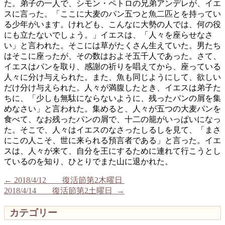
た。弟子の一人で、シモン・ペトロの兄弟アンデレが、イエ
スに言った。「ここに大麦のパン五つと魚二匹とを持ってい
る少年がいます。けれども、こんなに大勢の人では、何の役
にも立たないでしょう。」イエスは、「人々を座らせなさ
い」と言われた。そこには草がたくさん生えていた。男たち
はそこに座ったが、その数はおよそ五千人であった。さて、
イエスはパンを取り、感謝の祈りを唱えてから、座っている
人々に分け与えられた。また、魚も同じようにして、欲しい
だけ分け与えられた。人々が満腹したとき、イエスは弟子た
ちに、「少しも無駄にならないように、残ったパンの屑を集
めなさい」と言われた。集めると、人々が五つの大麦パンを
食べて、なお残ったパンの屑で、十二の籠がいっぱいになっ
た。そこで、人々はイエスのなさったしるしを見て、「まさ
にこの人こそ、世に来られる預言者である」と言った。イエ
スは、人々が来て、自分を王にするために連れて行こうとし
ているのを知り、ひとりでまた山に退かれた。
←
2018/4/12 復活節第2木曜日
2018/4/14 復活節第2土曜日
→
カテゴリー