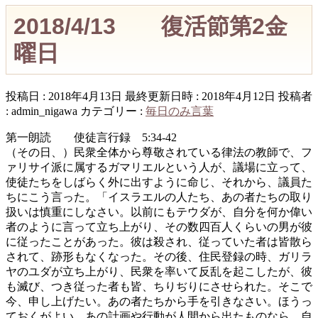
2018/4/13 復活節第2金
曜日
投稿日 : 2018年4月13日
最終更新日時 : 2018年4月12日
投稿者
:
admin_nigawa
カテゴリー :
毎日のみ言葉
第一朗読 使徒言行録 5:34-42
（その日、）民衆全体から尊敬されている律法の教師で、フ
ァリサイ派に属するガマリエルという人が、議場に立って、
使徒たちをしばらく外に出すように命じ、それから、議員た
ちにこう言った。「イスラエルの人たち、あの者たちの取り
扱いは慎重にしなさい。以前にもテウダが、自分を何か偉い
者のように言って立ち上がり、その数四百人くらいの男が彼
に従ったことがあった。彼は殺され、従っていた者は皆散ら
されて、跡形もなくなった。その後、住民登録の時、ガリラ
ヤのユダが立ち上がり、民衆を率いて反乱を起こしたが、彼
も滅び、つき従った者も皆、ちりぢりにさせられた。そこで
今、申し上げたい。あの者たちから手を引きなさい。ほうっ
ておくがよい。あの計画や行動が人間から出たものなら、自