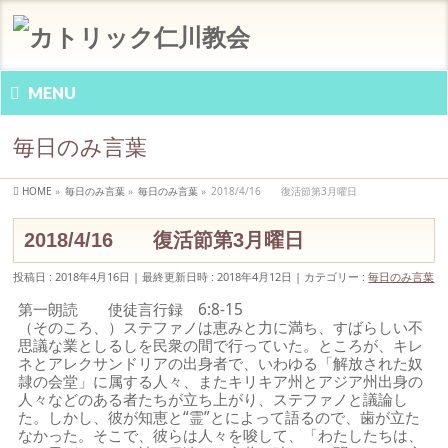
MENU
毎日のみ言葉
HOME
»
毎日のみ言葉
»
毎日のみ言葉
»
2018/4/16 復活節第3月曜日
2018/4/16 復活節第3月曜日
投稿日 : 2018年4月16日
最終更新日時 : 2018年4月12日
カテゴリー :
毎日のみ言葉
第一朗読 使徒言行録 6:8-15
（そのころ、）ステファノは恵みと力に満ち、すばらしい不
思議な業としるしを民衆の間で行っていた。ところが、キレ
ネとアレクサンドリアの出身者で、いわゆる「解放された奴
隷の会堂」に属する人々、またキリキア州とアジア州出身の
人々などのある者たちが立ち上がり、ステファノと議論し
た。しかし、彼が知恵と“霊”とによって語るので、歯が立た
なかった。そこで、彼らは人々を唆して、「わたしたちは、