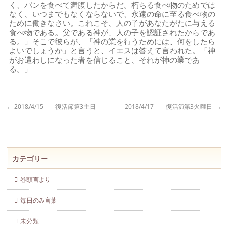
く、パンを食べて満腹したからだ。朽ちる食べ物のためでは
なく、いつまでもなくならないで、永遠の命に至る食べ物の
ために働きなさい。これこそ、人の子があなたがたに与える
食べ物である。父である神が、人の子を認証されたからであ
る。」そこで彼らが、「神の業を行うためには、何をしたら
よいでしょうか」と言うと、イエスは答えて言われた。「神
がお遣わしになった者を信じること、それが神の業であ
る。」
←
2018/4/15 復活節第3主日
2018/4/17 復活節第3火曜日
→
カテゴリー
巻頭言より
毎日のみ言葉
未分類