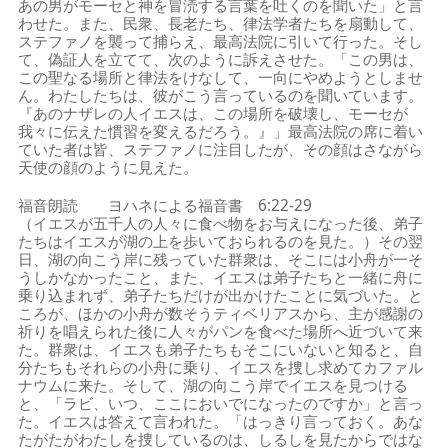
あの男がモーセと神を冒涜する言葉を吐くのを聞いた」と言
わせた。また、民衆、長老たち、律法学者たちを扇動して、
ステファノを襲って捕らえ、最高法院に引いて行った。そし
て、偽証人を立てて、次のように訴えさせた。「この男は、
この聖なる場所と律法をけなして、一向にやめようとしませ
ん。わたしたちは、彼がこう言っているのを聞いています。
『あのナザレの人イエスは、この場所を破壊し、モーセが
我々に伝えた慣習を変えるだろう。』」最高法院の席に着い
ていた者は皆、ステファノに注目したが、その顔はさながら
天使の顔のように見えた。
福音朗読 ヨハネによる福音書 6:22-29
（イエスが五千人の人々に食べ物をお与えになった後、弟子
たちはイエスが湖の上を歩いておられるのを見た。）その翌
日、湖の向こう岸に残っていた群衆は、そこには小舟が一そ
うしかなかったこと、また、イエスは弟子たちと一緒に舟に
乗り込まれず、弟子たちだけが出かけたことに気づいた。と
ころが、ほかの小舟が数そうティベリアスから、主が感謝の
祈りを唱えられた後に人々がパンを食べた場所へ近づいて来
た。群衆は、イエスも弟子たちもそこにいないと知ると、自
分たちもそれらの小舟に乗り、イエスを捜し求めてカファル
ナウムに来た。そして、湖の向こう岸でイエスを見つける
と、「ラビ、いつ、ここにおいでになったのですか」と言っ
た。イエスは答えて言われた。「はっきり言っておく。あな
たがたがわたしを捜しているのは、しるしを見たからではな