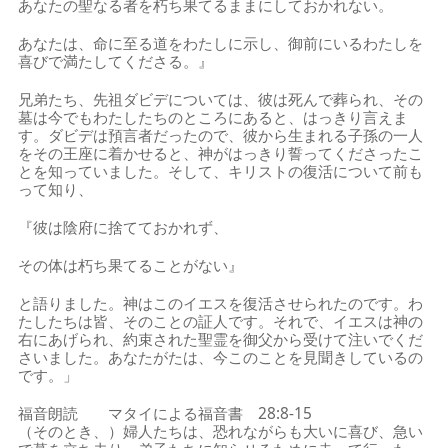
あなたの聖なる者を朽ち果てるままにしておかれない。
あなたは、命に至る道をわたしに示し、御前にいるわたしを
喜びで満たしてくださる。』
兄弟たち、先祖ダビデについては、彼は死んで葬られ、その
墓は今でもわたしたちのところにあると、はっきり言えま
す。ダビデは預言者だったので、彼から生まれる子孫の一人
をその王座に着かせると、神がはっきり誓ってくださったこ
とを知っていました。そして、キリストの復活について前も
って知り、
『彼は陰府に捨てておかれず、
その体は朽ち果てることがない』
と語りました。神はこのイエスを復活させられたのです。わ
たしたちは皆、そのことの証人です。それで、イエスは神の
右にあげられ、約束された聖霊を御父から受けて注いでくだ
さいました。あなたがたは、今このことを見聞きしているの
です。」
福音朗読 マタイによる福音書 28:8-15
（そのとき、）婦人たちは、恐れながらも大いに喜び、急い