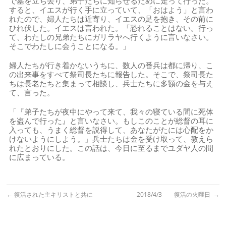
で墓を立ち去り、弟子たちに知らせるために走って行った。
すると、イエスが行く手に立っていて、「おはよう」と言わ
れたので、婦人たちは近寄り、イエスの足を抱き、その前に
ひれ伏した。イエスは言われた。「恐れることはない。行っ
て、わたしの兄弟たちにガリラヤへ行くように言いなさい。
そこでわたしに会うことになる。」
婦人たちが行き着かないうちに、数人の番兵は都に帰り、こ
の出来事をすべて祭司長たちに報告した。そこで、祭司長た
ちは長老たちと集まって相談し、兵士たちに多額の金を与え
て、言った。
「『弟子たちが夜中にやって来て、我々の寝ている間に死体
を盗んで行った』と言いなさい。もしこのことが総督の耳に
入っても、うまく総督を説得して、あなたがたには心配をか
けないようにしよう。」兵士たちは金を受け取って、教えら
れたとおりにした。この話は、今日に至るまでユダヤ人の間
に広まっている。
←
復活された主キリストと共に
2018/4/3 復活の火曜日
→