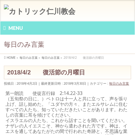
MENU
毎日のみ言葉
HOME
»
毎日のみ言葉
»
毎日のみ言葉
»
2018/4/2 復活節の月曜日
2018/4/2 復活節の月曜日
投稿日 : 2018年4月2日
最終更新日時 : 2018年3月30日
カテゴリー :
毎日のみ言葉
第一朗読 使徒言行録 2:14.22-33
（五旬祭の日に、）ペトロは十一人と共に立って、声を張り
上げ、話し始めた。「ユダヤの方々、またエルサレムに住む
すべての人たち、知っていただきたいことがあります。わた
しの言葉に耳を傾けてください。
イスラエルの人たち、これから話すことを聞いてください。
ナザレの人イエスこそ、神から遣わされた方です。神は、イ
エスを通してあなたがたの間で行われた奇跡と、不思議な業