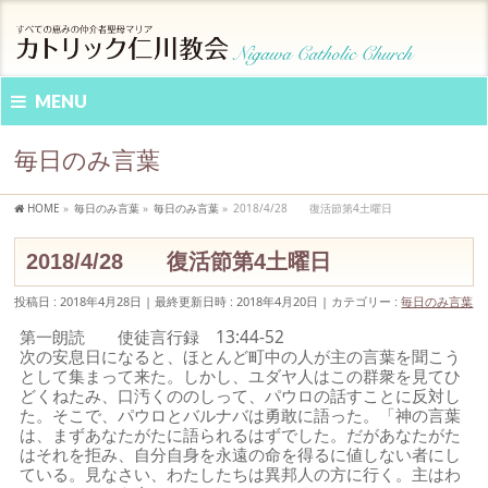
MENU
毎日のみ言葉
HOME
»
毎日のみ言葉
»
毎日のみ言葉
»
2018/4/28 復活節第4土曜日
2018/4/28 復活節第4土曜日
投稿日 : 2018年4月28日
最終更新日時 : 2018年4月20日
カテゴリー :
毎日のみ言葉
第一朗読 使徒言行録 13:44-52
次の安息日になると、ほとんど町中の人が主の言葉を聞こう
として集まって来た。しかし、ユダヤ人はこの群衆を見てひ
どくねたみ、口汚くののしって、パウロの話すことに反対し
た。そこで、パウロとバルナバは勇敢に語った。「神の言葉
は、まずあなたがたに語られるはずでした。だがあなたがた
はそれを拒み、自分自身を永遠の命を得るに値しない者にし
ている。見なさい、わたしたちは異邦人の方に行く。主はわ