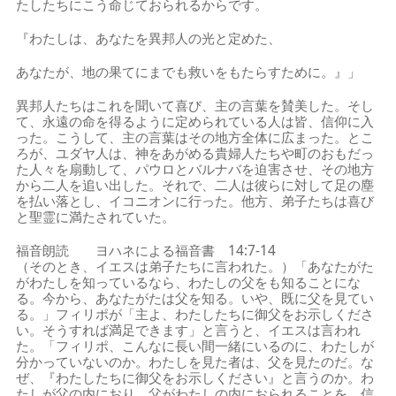
たしたちにこう命じておられるからです。
『わたしは、あなたを異邦人の光と定めた、
あなたが、地の果てにまでも救いをもたらすために。』」
異邦人たちはこれを聞いて喜び、主の言葉を賛美した。そし
て、永遠の命を得るように定められている人は皆、信仰に入
った。こうして、主の言葉はその地方全体に広まった。とこ
ろが、ユダヤ人は、神をあがめる貴婦人たちや町のおもだっ
た人々を扇動して、パウロとバルナバを迫害させ、その地方
から二人を追い出した。それで、二人は彼らに対して足の塵
を払い落とし、イコニオンに行った。他方、弟子たちは喜び
と聖霊に満たされていた。
福音朗読 ヨハネによる福音書 14:7-14
（そのとき、イエスは弟子たちに言われた。）「あなたがた
がわたしを知っているなら、わたしの父をも知ることにな
る。今から、あなたがたは父を知る。いや、既に父を見てい
る。」フィリポが「主よ、わたしたちに御父をお示しくださ
い。そうすれば満足できます」と言うと、イエスは言われ
た。「フィリポ、こんなに長い間一緒にいるのに、わたしが
分かっていないのか。わたしを見た者は、父を見たのだ。な
ぜ、『わたしたちに御父をお示しください』と言うのか。わ
たしが父の内におり、父がわたしの内におられることを、信