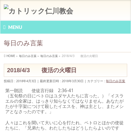
MENU
毎日のみ言葉
HOME
»
毎日のみ言葉
»
毎日のみ言葉
»
2018/4/3 復活の火曜日
2018/4/3 復活の火曜日
投稿日 : 2018年4月3日
最終更新日時 : 2018年3月30日
カテゴリー :
毎日のみ言葉
第一朗読 使徒言行録 2:36-41
（五旬祭の日にペトロはユダヤ人たちに言った。）「イスラ
エルの全家は、はっきり知らなくてはなりません。あなたが
たが十字架につけて殺したイエスを、神は主とし、またメシ
アとなさったのです。」
人々はこれを聞いて大いに心を打たれ、ペトロとほかの使徒
たちに、「兄弟たち、わたしたちはどうしたらよいのです