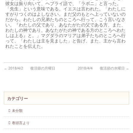
彼女は振り向いて、ヘブライ語で、「ラボニ」と言った。
「先生」という意味である。イエスは言われた。「わたしに
すがりつくのはよしなさい。まだ父のもとへ上っていないの
だから。わたしの兄弟たちのところへ行って、こう言いなさ
い。『わたしの父であり、あなたがたの父である方、また、
わたしの神であり、あなたがたの神である方のところへわた
しは上る』と。」マグダラのマリアは弟子たちのところへ行
って、「わたしは主を見ました」と告げ、また、主から言わ
れたことを伝えた。
←
2018/4/2 復活節の月曜日
2018/4/4 復活節の水曜日
→
カテゴリー
未分類
巻頭言より