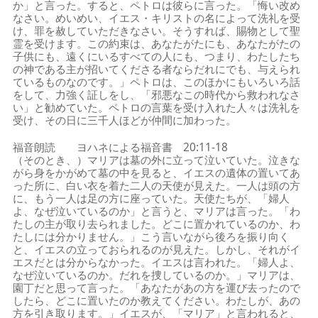
か」と言った。すると、ペトロは彼らに言った。「悔い改め
なさい。めいめい、イエス・キリストの名によって洗礼を受
け、罪を赦していただきなさい。そうすれば、賜物として聖
霊を受けます。この約束は、あなたがたにも、あなたがたの
子供にも、遠くにいるすべての人にも、つまり、わたしたち
の神である主が招いてくださる者ならだれにでも、与えられ
ているものなのです。」ペトロは、このほかにもいろいろ話
をして、力強く証しをし、「邪悪なこの時代から救われなさ
い」と勧めていた。ペトロの言葉を受け入れた人々は洗礼を
受け、その日に三千人ほどが仲間に加わった。
福音朗読 ヨハネによる福音書 20:11-18
（そのとき、）マリアは墓の外に立って泣いていた。泣きな
がら身をかがめて墓の中を見ると、イエスの遺体の置いてあ
った所に、白い衣を着た二人の天使が見えた。一人は頭の方
に、もう一人は足の方に座っていた。天使たちが、「婦人
よ、なぜ泣いているのか」と言うと、マリアは言った。「わ
たしの主が取り去られました。どこに置かれているのか、わ
たしには分かりません。」こう言いながら後ろを振り向く
と、イエスの立っておられるのが見えた。しかし、それがイ
エスだとは分からなかった。イエスは言われた。「婦人よ、
なぜ泣いているのか。だれを捜しているのか。」マリアは、
園丁だと思って言った。「あなたがあの方を運び去ったので
したら、どこに置いたのか教えてください。わたしが、あの
方を引き取ります。」イエスが、「マリア」と言われると、