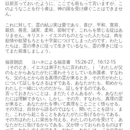
以前言っておいたように、ここでも前もって言いますが、こ
のようなことを行う者は、神の国を受け継ぐことはできませ
ん。
これに対して、霊の結ぶ実は愛であり、喜び、平和、寛容、
親切、善意、誠実、柔和、節制です。これらを禁じる掟はあ
りません。キリスト・イエスのものとなった人たちは、肉を
欲情や欲望もろとも十字架につけてしまったのです。わたし
たちは、霊の導きに従って生きているなら、霊の導きに従っ
てまた前進しましょう。
福音朗読 ヨハネによる福音書 15:26-27、16:12-15
（そのとき、イエスは弟子たちに言われた。）「わたしが父
のもとからあなたがたに遣わそうとしている弁護者、すなわ
ち、父のもとから出る真理の霊が来るとき、その方がわたし
について証しをなさるはずである。あなたがたも、初めから
わたしと一緒にいたのだから、証しをするのである。
言っておきたいことは、まだたくさんあるが、今、あなたが
たには理解できない。しかし、その方、すなわち、真理の霊
が来ると、あなたがたを導いて真理をことごとく悟らせる。
その方は、自分から語るのではなく、聞いたことを語り、ま
た、これから起こることをあなたがたに告げるからである。
その方はわたしに栄光を与える。わたしのものを受けて、あ
なたがたに告げるからである。父が持っておられるものはす
べて、わたしのものである。だから、わたしは、『その方が