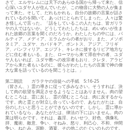
さて、エルサレムには天下のあらゆる国から帰って来た、信
心深いユダヤ人が住んでいたが、この物音に大勢の人が集ま
って来た。そして、だれもかれも、自分の故郷の言葉が話さ
れているのを聞いて、あっけにとられてしまった。人々は驚
き怪しんで言った。「話をしているこの人たちは、皆ガリラ
ヤの人ではないか。どうしてわたしたちは、めいめいが生ま
れた故郷の言葉を聞くのだろうか。わたしたちの中には、パ
ルティア、メディア、エラムからの者がおり、また、メソポ
タミア、ユダヤ、カパドキア、ポントス、アジア、フリギ
ア、パンフィリア、エジプト、キレネに接するリビア地方な
どに住む者もいる。また、ローマから来て滞在中の者、ユダ
ヤ人もいれば、ユダヤ教への改宗者もおり、クレタ、アラビ
アから来た者もいるのに、彼らがわたしたちの言葉で神の偉
大な業を語っているのを聞こうとは。」
第二朗読 ガラテヤの信徒への手紙 5:16-25
（皆さん、）霊の導きに従って歩みなさい。そうすれば、決
して肉の欲望を満足させるようなことはありません。肉の望
むところは、霊に反し、霊の望むところは、肉に反するから
です。肉と霊とが対立し合っているので、あなたがたは、自
分のしたいと思うことができないのです。しかし、霊に導か
れているなら、あなたがたは、律法の下にはいません。肉の
業は明らかです。それは、姦淫、わいせつ、好色、偶像礼
拝、魔術、敵意、争い、そねみ、怒り、利己心、不和、仲間
争い、ねたみ、泥酔、酒宴、その他このたぐいのものです。