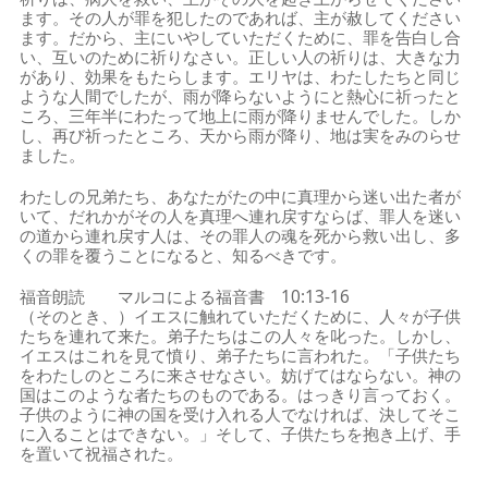
ます。その人が罪を犯したのであれば、主が赦してください
ます。だから、主にいやしていただくために、罪を告白し合
い、互いのために祈りなさい。正しい人の祈りは、大きな力
があり、効果をもたらします。エリヤは、わたしたちと同じ
ような人間でしたが、雨が降らないようにと熱心に祈ったと
ころ、三年半にわたって地上に雨が降りませんでした。しか
し、再び祈ったところ、天から雨が降り、地は実をみのらせ
ました。
わたしの兄弟たち、あなたがたの中に真理から迷い出た者が
いて、だれかがその人を真理へ連れ戻すならば、罪人を迷い
の道から連れ戻す人は、その罪人の魂を死から救い出し、多
くの罪を覆うことになると、知るべきです。
福音朗読 マルコによる福音書 10:13-16
（そのとき、）イエスに触れていただくために、人々が子供
たちを連れて来た。弟子たちはこの人々を叱った。しかし、
イエスはこれを見て憤り、弟子たちに言われた。「子供たち
をわたしのところに来させなさい。妨げてはならない。神の
国はこのような者たちのものである。はっきり言っておく。
子供のように神の国を受け入れる人でなければ、決してそこ
に入ることはできない。」そして、子供たちを抱き上げ、手
を置いて祝福された。