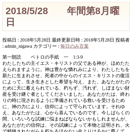
2018/5/28 年間第8月曜
日
投稿日 : 2018年5月28日
最終更新日時 : 2018年5月28日
投稿者
:
admin_nigawa
カテゴリー :
毎日のみ言葉
第一朗読 ペトロの手紙 一 1:3-9
わたしたちの主イエス・キリストの父である神が、ほめたた
えられますように。神は豊かな憐れみにより、わたしたちを
新たに生まれさせ、死者の中からのイエス・キリストの復活
によって、生き生きとした希望を与え、また、あなたがたの
ために天に蓄えられている、朽ちず、汚れず、しぼまない財
産を受け継ぐ者としてくださいました。あなたがたは、終わ
りの時に現されるように準備されている救いを受けるため
に、神の力により、信仰によって守られています。それゆ
え、あなたがたは、心から喜んでいるのです。今しばらくの
間、いろいろな試練に悩まねばならないかもしれませんが、
あなたがたの信仰は、その試練によって本物と証明され、火
で精錬されながらも朽ちるほかない金よりはるかに尊くて、