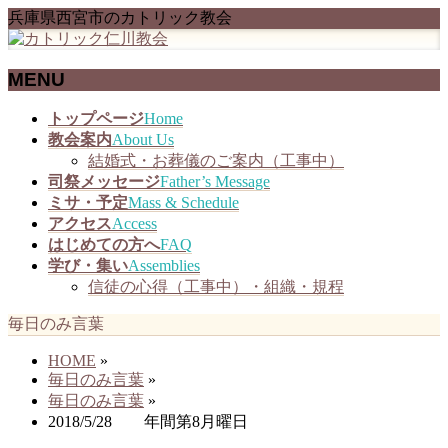
兵庫県西宮市のカトリック教会
MENU
メ
トップページ
Home
ニ
教会案内
About Us
ュ
結婚式・お葬儀のご案内（工事中）
ー
司祭メッセージ
Father’s Message
を
ミサ・予定
Mass & Schedule
飛
アクセス
Access
ば
はじめての方へ
FAQ
す
学び・集い
Assemblies
信徒の心得（工事中）・組織・規程
毎日のみ言葉
HOME
»
毎日のみ言葉
»
毎日のみ言葉
»
2018/5/28 年間第8月曜日