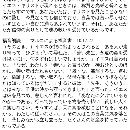
イエス・キリストが現れるときには、称賛と光栄と誉れとを
もたらすのです。あなたがたは、キリストを見たことがない
のに愛し、今見なくても信じており、言葉では言い尽くせな
いすばらしい喜びに満ちあふれています。それは、あなたが
たが信仰の実りとして魂の救いを受けているからです。
福音朗読 マルコによる福音書 10:17-27
（そのとき、）イエスが旅に出ようとされると、ある人が走
り寄って、ひざまずいて尋ねた。「善い先生、永遠の命を受
け継ぐには、何をすればよいでしょうか。」イエスは言われ
た。「なぜ、わたしを『善い』と言うのか。神おひとりのほ
かに、善い者はだれもいない。『殺すな、姦淫するな、盗む
な、偽証するな、奪い取るな、父母を敬え』という掟をあな
たは知っているはずだ。」すると彼は、「先生、そういうこ
とはみな、子供の時から守ってきました」と言った。イエス
は彼を見つめ、慈しんで言われた。「あなたに欠けているも
のが一つある。行って持っている物を売り払い、貧しい人々
に施しなさい。そうすれば、天に富を積むことになる。それ
から、わたしに従いなさい。」その人はこの言葉に気を落と
し、悲しみながら立ち去った。たくさんの財産を持っていた
からである。