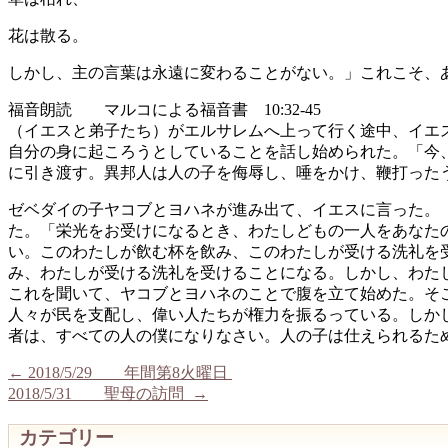
花は散る。
しかし、主の言葉は永遠に変わることがない。」これこそ、
福音朗読 マルコによる福音書 10:32-45
（イエスと弟子たち）がエルサレムへ上って行く途中、イエ
自分の身に起ころうとしていることを話し始められた。「今
に引き渡す。異邦人は人の子を侮辱し、唾をかけ、鞭打った
ゼベダイの子ヤコブとヨハネが進み出て、イエスに言った。
た。「栄光をお受けになるとき、わたしどもの一人をあなた
い。このわたしが飲む杯を飲み、このわたしが受ける洗礼を
み、わたしが受ける洗礼を受けることになる。しかし、わた
これを聞いて、ヤコブとヨハネのことで腹を立て始めた。そ
人々が民を支配し、偉い人たちが権力を振るっている。しか
者は、すべての人の僕になりなさい。人の子は仕えられるた
←
2018/5/29 年間第8火曜日
2018/5/31 聖母の訪問
→
カテゴリー