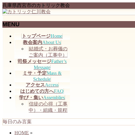
兵庫県西宮市のカトリック教会
MENU
メ
トップページ
Home
ニ
教会案内
About Us
ュ
結婚式・お葬儀の
ー
ご案内（工事中）
を
司祭メッセージ
Father’s
飛
Message
ミサ・予定
Mass &
ば
Schedule
す
アクセス
Access
はじめての方へ
FAQ
学び・集い
Assemblies
信徒の心得（工事
中）・組織・規程
毎日のみ言葉
HOME
»