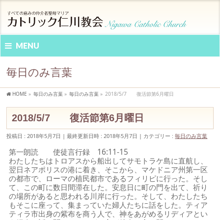
MENU
毎日のみ言葉
HOME
»
毎日のみ言葉
»
毎日のみ言葉
»
2018/5/7 復活節第6月曜日
2018/5/7 復活節第6月曜日
投稿日 : 2018年5月7日
最終更新日時 : 2018年5月7日
カテゴリー :
毎日のみ言葉
第一朗読 使徒言行録 16:11-15
わたしたちはトロアスから船出してサモトラケ島に直航し、
翌日ネアポリスの港に着き、そこから、マケドニア州第一区
の都市で、ローマの植民都市であるフィリピに行った。そし
て、この町に数日間滞在した。安息日に町の門を出て、祈り
の場所があると思われる川岸に行った。そして、わたしたち
もそこに座って、集まっていた婦人たちに話をした。ティア
ティラ市出身の紫布を商う人で、神をあがめるリディアとい