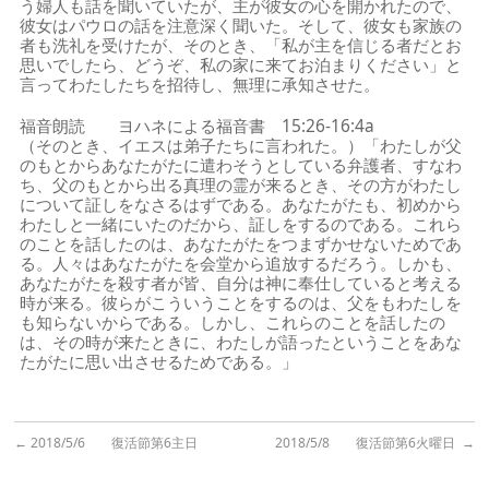
う婦人も話を聞いていたが、主が彼女の心を開かれたので、
彼女はパウロの話を注意深く聞いた。そして、彼女も家族の
者も洗礼を受けたが、そのとき、「私が主を信じる者だとお
思いでしたら、どうぞ、私の家に来てお泊まりください」と
言ってわたしたちを招待し、無理に承知させた。
福音朗読 ヨハネによる福音書 15:26-16:4a
（そのとき、イエスは弟子たちに言われた。）「わたしが父
のもとからあなたがたに遣わそうとしている弁護者、すなわ
ち、父のもとから出る真理の霊が来るとき、その方がわたし
について証しをなさるはずである。あなたがたも、初めから
わたしと一緒にいたのだから、証しをするのである。これら
のことを話したのは、あなたがたをつまずかせないためであ
る。人々はあなたがたを会堂から追放するだろう。しかも、
あなたがたを殺す者が皆、自分は神に奉仕していると考える
時が来る。彼らがこういうことをするのは、父をもわたしを
も知らないからである。しかし、これらのことを話したの
は、その時が来たときに、わたしが語ったということをあな
たがたに思い出させるためである。」
←
2018/5/6 復活節第6主日
2018/5/8 復活節第6火曜日
→