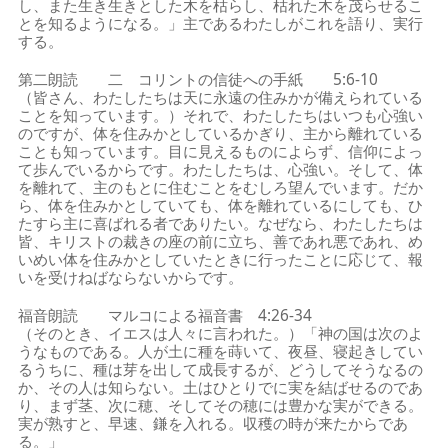
し、また生き生きとした木を枯らし、枯れた木を茂らせるこ
とを知るようになる。」主であるわたしがこれを語り、実行
する。
第二朗読 二 コリントの信徒への手紙 5:6-10
（皆さん、わたしたちは天に永遠の住みかが備えられている
ことを知っています。）それで、わたしたちはいつも心強い
のですが、体を住みかとしているかぎり、主から離れている
ことも知っています。目に見えるものによらず、信仰によっ
て歩んでいるからです。わたしたちは、心強い。そして、体
を離れて、主のもとに住むことをむしろ望んでいます。だか
ら、体を住みかとしていても、体を離れているにしても、ひ
たすら主に喜ばれる者でありたい。なぜなら、わたしたちは
皆、キリストの裁きの座の前に立ち、善であれ悪であれ、め
いめい体を住みかとしていたときに行ったことに応じて、報
いを受けねばならないからです。
福音朗読 マルコによる福音書 4:26-34
（そのとき、イエスは人々に言われた。）「神の国は次のよ
うなものである。人が土に種を蒔いて、夜昼、寝起きしてい
るうちに、種は芽を出して成長するが、どうしてそうなるの
か、その人は知らない。土はひとりでに実を結ばせるのであ
り、まず茎、次に穂、そしてその穂には豊かな実ができる。
実が熟すと、早速、鎌を入れる。収穫の時が来たからであ
る。」