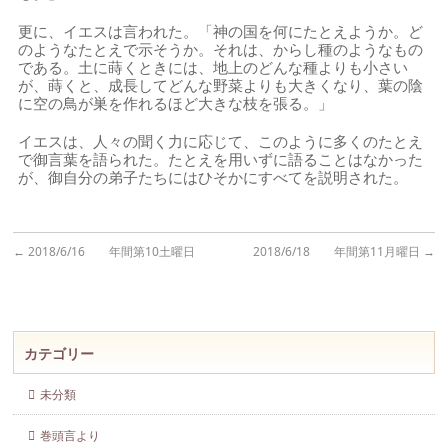
更に、イエスは言われた。「神の国を何にたとえようか。ど
のようなたとえで示そうか。それは、からし種のようなもの
である。土に蒔くときには、地上のどんな種よりも小さい
が、蒔くと、成長してどんな野菜よりも大きくなり、葉の陰
に空の鳥が巣を作れるほど大きな枝を張る。」
イエスは、人々の聞く力に応じて、このように多くのたとえ
で御言葉を語られた。たとえを用いずに語ることはなかった
が、御自分の弟子たちにはひそかにすべてを説明された。
←
2018/6/16 年間第10土曜日
2018/6/18 年間第11月曜日
→
カテゴリー
未分類
巻頭言より