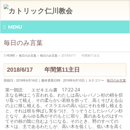
MENU
毎日のみ言葉
HOME
»
毎日のみ言葉
»
毎日のみ言葉
»
2018/6/17 年間第11主日
2018/6/17 年間第11主日
投稿日 : 2018年6月16日
最終更新日時 : 2018年6月10日
カテゴリー :
毎日のみ言葉
第一朗読 エゼキエル書 17:22-24
主なる神はこう言われる。わたしは高いレバノン杉の梢を切
り取って植え、その柔らかい若枝を折って、高くそびえる山
の上に移し植える。イスラエルの高い山にそれを移し植える
と、それは枝を伸ばし実をつけ、うっそうとしたレバノン杉
となり、あらゆる鳥がそのもとに宿り、翼のあるものはすべ
てその枝の陰に住むようになる。そのとき、野のすべての
木々は、主であるわたしが、高い木を低くし、低い木を高く