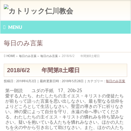
MENU
毎日のみ言葉
HOME
»
毎日のみ言葉
»
毎日のみ言葉
»
2018/6/2 年間第8土曜日
2018/6/2 年間第8土曜日
投稿日 : 2018年6月2日
最終更新日時 : 2018年5月28日
カテゴリー :
毎日のみ言葉
第一朗読 ユダの手紙 17、20b-25
愛する人たち、わたしたちの主イエス・キリストの使徒たち
が前もって語った言葉を思い出しなさい。最も聖なる信仰を
よりどころとして生活しなさい。聖霊の導きの下に祈りなさ
い。神の愛によって自分を守り、永遠の命へ導いてくださ
る、わたしたちの主イエス・キリストの憐れみを待ち望みな
さい。疑いを抱いている人たちを憐れみなさい。ほかの人た
ちを火の中から引き出して助けなさい。また、ほかの人たち