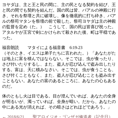
ヨヤダは、主と王と民の間に、主の民となる契約を結び、王
と民の間でも契約を結んだ。国の民は皆、バアルの神殿に行
き、それを祭壇と共に破壊し、像を徹底的に打ち砕き、バア
ルの祭司マタンを祭壇の前で殺した。祭司ヨヤダは主の神殿
の監督を定め（た。） こうして、国の民は皆喜び祝った。
アタルヤが王宮で剣にかけられて殺された後、町は平穏であ
った。
福音朗読 マタイによる福音書 6:19-23
（そのとき、イエスは弟子たちに言われた。）「あなたがた
は地上に富を積んではならない。そこでは、虫が食ったり、
さび付いたりするし、また、盗人が忍び込んで盗み出したり
する。富は、天に積みなさい。そこでは、虫が食うことも、
さび付くこともなく、また、盗人が忍び込むことも盗み出す
こともない。あなたの富のあるところに、あなたの心もある
のだ。
体のともし火は目である。目が澄んでいれば、あなたの全身
が明るいが、濁っていれば、全身が暗い。だから、あなたの
中にある光が消えれば、その暗さはどれほどであろう。」
←
2018/6/21 聖アロイジオ・ゴンザガ修道者（記念日）