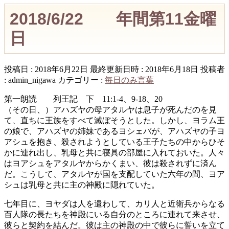
2018/6/22 年間第11金曜
日
投稿日 : 2018年6月22日
最終更新日時 : 2018年6月18日
投稿者
:
admin_nigawa
カテゴリー :
毎日のみ言葉
第一朗読 列王記 下 11:1-4、9-18、20
（その日、）アハズヤの母アタルヤは息子が死んだのを見
て、直ちに王族をすべて滅ぼそうとした。しかし、ヨラム王
の娘で、アハズヤの姉妹であるヨシェバが、アハズヤの子ヨ
アシュを抱き、殺されようとしている王子たちの中からひそ
かに連れ出し、乳母と共に寝具の部屋に入れておいた。人々
はヨアシュをアタルヤからかくまい、彼は殺されずに済ん
だ。こうして、アタルヤが国を支配していた六年の間、ヨア
シュは乳母と共に主の神殿に隠れていた。
七年目に、ヨヤダは人を遣わして、カリ人と近衛兵からなる
百人隊の長たちを神殿にいる自分のところに連れて来させ、
彼らと契約を結んだ。彼は主の神殿の中で彼らに誓いを立て