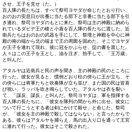
させ、王子を見せ（た。）
百人隊の長たちは、すべて祭司ヨヤダが命じたとおり行い、
おのおの安息日が出番に当たる部下と非番に当たる部下を引
き連れ、祭司ヨヤダのもとに来た。祭司は主の神殿に納めら
れているダビデ王の槍と小盾を百人隊の長たちに渡した。近
衛兵たちはおのおの武器を手にして、祭壇と神殿を中心に神
殿の南の端から北の端まで王の周囲を固めた。そこでヨヤダ
が王子を連れて現れ、彼に冠をかぶらせ、掟の書を渡した。
人々はこの王子を王とし、油を注ぎ、拍手して、「王万歳」
と叫んだ。
アタルヤは近衛兵と民の声を聞き、主の神殿の民のところに
行った。彼女が見ると、慣例どおり柱の傍らに王が立ち、そ
の傍らには将軍たちと吹奏隊が立ち並び、また国の民は皆喜
び祝い、ラッパを吹き鳴らしていた。アタルヤは衣を裂い
て、「謀反、謀反」と叫んだ。祭司ヨヤダは、軍を指揮する
百人隊の長たちに、「彼女を隊列の間から外に出せ。彼女に
ついて行こうとする者は剣にかけて殺せ」と命じた。祭司
が、「彼女を主の神殿で殺してはならない」と言ったからで
ある。彼らはアタルヤを捕らえ、馬の出入り口を通って王宮
に連れて行った。彼女はそこで殺された。