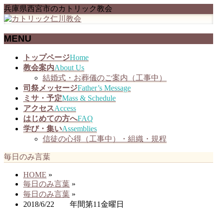
兵庫県西宮市のカトリック教会
MENU
メ
トップページ
Home
ニ
教会案内
About Us
ュ
結婚式・お葬儀のご案内（工事中）
ー
司祭メッセージ
Father’s Message
を
ミサ・予定
Mass & Schedule
飛
アクセス
Access
ば
はじめての方へ
FAQ
す
学び・集い
Assemblies
信徒の心得（工事中）・組織・規程
毎日のみ言葉
HOME
»
毎日のみ言葉
»
毎日のみ言葉
»
2018/6/22 年間第11金曜日