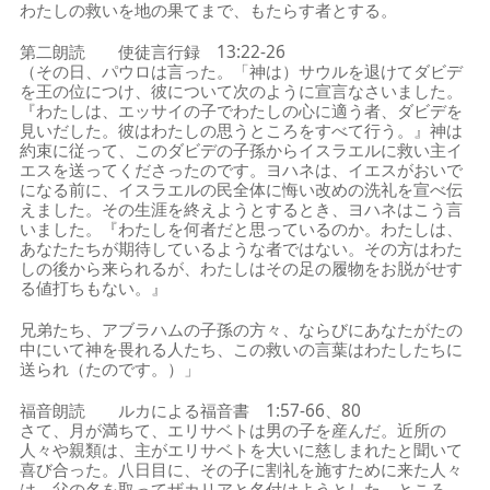
わたしの救いを地の果てまで、もたらす者とする。
第二朗読 使徒言行録 13:22-26
（その日、パウロは言った。「神は）サウルを退けてダビデ
を王の位につけ、彼について次のように宣言なさいました。
『わたしは、エッサイの子でわたしの心に適う者、ダビデを
見いだした。彼はわたしの思うところをすべて行う。』神は
約束に従って、このダビデの子孫からイスラエルに救い主イ
エスを送ってくださったのです。ヨハネは、イエスがおいで
になる前に、イスラエルの民全体に悔い改めの洗礼を宣べ伝
えました。その生涯を終えようとするとき、ヨハネはこう言
いました。『わたしを何者だと思っているのか。わたしは、
あなたたちが期待しているような者ではない。その方はわた
しの後から来られるが、わたしはその足の履物をお脱がせす
る値打ちもない。』
兄弟たち、アブラハムの子孫の方々、ならびにあなたがたの
中にいて神を畏れる人たち、この救いの言葉はわたしたちに
送られ（たのです。）」
福音朗読 ルカによる福音書 1:57-66、80
さて、月が満ちて、エリサベトは男の子を産んだ。近所の
人々や親類は、主がエリサベトを大いに慈しまれたと聞いて
喜び合った。八日目に、その子に割礼を施すために来た人々
は、父の名を取ってザカリアと名付けようとした。ところ