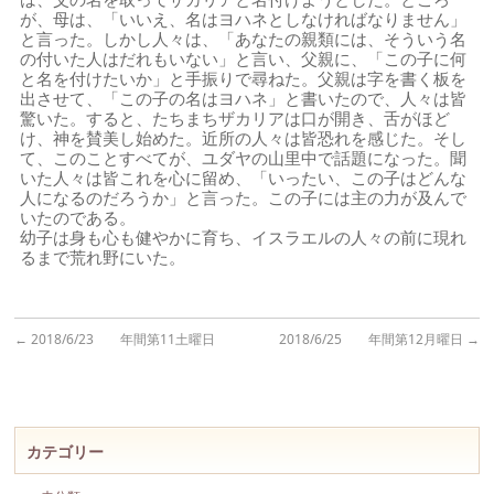
が、母は、「いいえ、名はヨハネとしなければなりません」
と言った。しかし人々は、「あなたの親類には、そういう名
の付いた人はだれもいない」と言い、父親に、「この子に何
と名を付けたいか」と手振りで尋ねた。父親は字を書く板を
出させて、「この子の名はヨハネ」と書いたので、人々は皆
驚いた。すると、たちまちザカリアは口が開き、舌がほど
け、神を賛美し始めた。近所の人々は皆恐れを感じた。そし
て、このことすべてが、ユダヤの山里中で話題になった。聞
いた人々は皆これを心に留め、「いったい、この子はどんな
人になるのだろうか」と言った。この子には主の力が及んで
いたのである。
幼子は身も心も健やかに育ち、イスラエルの人々の前に現れ
るまで荒れ野にいた。
←
2018/6/23 年間第11土曜日
2018/6/25 年間第12月曜日
→
カテゴリー