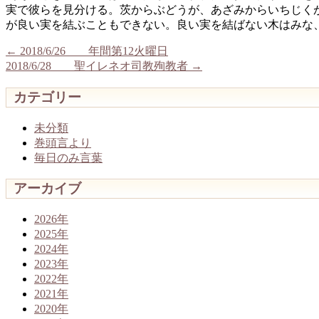
実で彼らを見分ける。茨からぶどうが、あざみからいちじく
が良い実を結ぶこともできない。良い実を結ばない木はみな
←
2018/6/26 年間第12火曜日
2018/6/28 聖イレネオ司教殉教者
→
カテゴリー
未分類
巻頭言より
毎日のみ言葉
アーカイブ
2026年
2025年
2024年
2023年
2022年
2021年
2020年