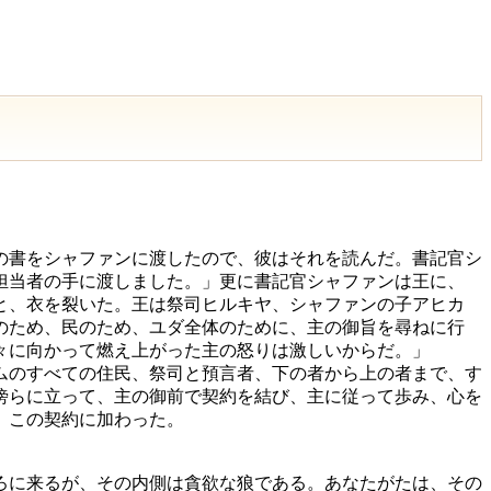
の書をシャファンに渡したので、彼はそれを読んだ。書記官シ
担当者の手に渡しました。」更に書記官シャファンは王に、
と、衣を裂いた。王は祭司ヒルキヤ、シャファンの子アヒカ
のため、民のため、ユダ全体のために、主の御旨を尋ねに行
々に向かって燃え上がった主の怒りは激しいからだ。」
ムのすべての住民、祭司と預言者、下の者から上の者まで、す
傍らに立って、主の御前で契約を結び、主に従って歩み、心を
、この契約に加わった。
ろに来るが、その内側は貪欲な狼である。あなたがたは、その