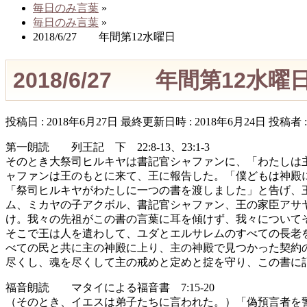
毎日のみ言葉
»
毎日のみ言葉
»
2018/6/27 年間第12水曜日
2018/6/27 年間第12水曜
投稿日 : 2018年6月27日
最終更新日時 : 2018年6月24日
投稿者 
第一朗読 列王記 下 22:8-13、23:1-3
そのとき大祭司ヒルキヤは書記官シャファンに、「わたしは
ャファンは王のもとに来て、王に報告した。「僕どもは神殿
「祭司ヒルキヤがわたしに一つの書を渡しました」と告げ、
ム、ミカヤの子アクボル、書記官シャファン、王の家臣アサ
け。我々の先祖がこの書の言葉に耳を傾けず、我々について
そこで王は人を遣わして、ユダとエルサレムのすべての長老
べての民と共に主の神殿に上り、主の神殿で見つかった契約
尽くし、魂を尽くして主の戒めと定めと掟を守り、この書に
福音朗読 マタイによる福音書 7:15-20
（そのとき、イエスは弟子たちに言われた。）「偽預言者を