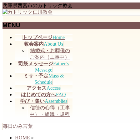
兵庫県西宮市のカトリック教会
MENU
メ
トップページ
Home
ニ
教会案内
About Us
ュ
結婚式・お葬儀の
ー
ご案内（工事中）
を
司祭メッセージ
Father’s
飛
Message
ミサ・予定
Mass &
ば
Schedule
す
アクセス
Access
はじめての方へ
FAQ
学び・集い
Assemblies
信徒の心得（工事
中）・組織・規程
毎日のみ言葉
HOME
»