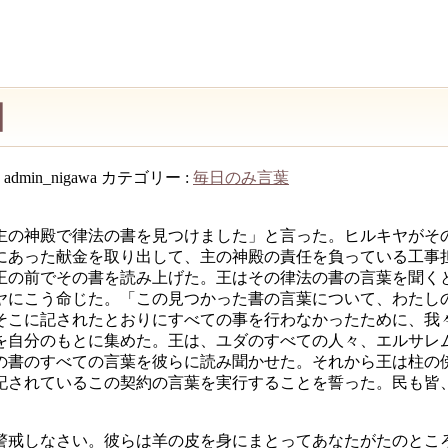
日
:
admin_nigawa
カテゴリー :
毎日のみ言葉
主の神殿で律法の書を見つけました」と言った。ヒルキヤがそ
にあった献金を取り出して、主の神殿の責任を負っている工事
王の前でその書を読み上げた。王はその律法の書の言葉を聞く
ヤにこう命じた。「この見つかった書の言葉について、わたし
そこに記されたとおりにすべての事を行わなかったために、我
を自分のもとに集めた。王は、ユダのすべての人々、エルサレ
の書のすべての言葉を彼らに読み聞かせた。それから王は柱の
記されているこの契約の言葉を実行することを誓った。民も皆
警戒しなさい。彼らは羊の皮を身にまとってあなたがたのとこ