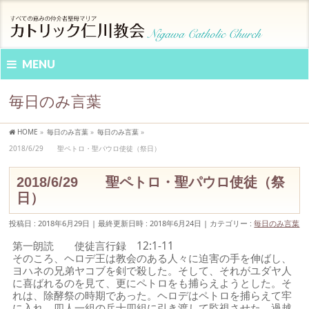
MENU
毎日のみ言葉
HOME
»
毎日のみ言葉
»
毎日のみ言葉
»
2018/6/29 聖ペトロ・聖パウロ使徒（祭日）
2018/6/29 聖ペトロ・聖パウロ使徒（祭
日）
投稿日 : 2018年6月29日
最終更新日時 : 2018年6月24日
カテゴリー :
毎日のみ言葉
第一朗読 使徒言行録 12:1-11
そのころ、ヘロデ王は教会のある人々に迫害の手を伸ばし、
ヨハネの兄弟ヤコブを剣で殺した。そして、それがユダヤ人
に喜ばれるのを見て、更にペトロをも捕らえようとした。そ
れは、除酵祭の時期であった。ヘロデはペトロを捕らえて牢
に入れ、四人一組の兵士四組に引き渡して監視させた。過越