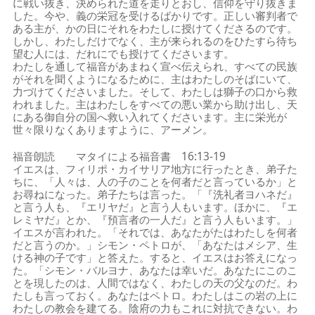
に戦い抜き、決められた道を走りとおし、信仰を守り抜きま
した。今や、義の栄冠を受けるばかりです。正しい審判者で
ある主が、かの日にそれをわたしに授けてくださるのです。
しかし、わたしだけでなく、主が来られるのをひたすら待ち
望む人には、だれにでも授けてくださいます。
わたしを通して福音があまねく宣べ伝えられ、すべての民族
がそれを聞くようになるために、主はわたしのそばにいて、
力づけてくださいました。そして、わたしは獅子の口から救
われました。主はわたしをすべての悪い業から助け出し、天
にある御自分の国へ救い入れてくださいます。主に栄光が
世々限りなくありますように、アーメン。
福音朗読 マタイによる福音書 16:13-19
イエスは、フィリポ・カイサリア地方に行ったとき、弟子た
ちに、「人々は、人の子のことを何者だと言っているか」と
お尋ねになった。弟子たちは言った。「『洗礼者ヨハネだ』
と言う人も、『エリヤだ』と言う人もいます。ほかに、『エ
レミヤだ』とか、『預言者の一人だ』と言う人もいます。」
イエスが言われた。「それでは、あなたがたはわたしを何者
だと言うのか。」シモン・ペトロが、「あなたはメシア、生
ける神の子です」と答えた。すると、イエスはお答えになっ
た。「シモン・バルヨナ、あなたは幸いだ。あなたにこのこ
とを現したのは、人間ではなく、わたしの天の父なのだ。わ
たしも言っておく。あなたはペトロ。わたしはこの岩の上に
わたしの教会を建てる。陰府の力もこれに対抗できない。わ