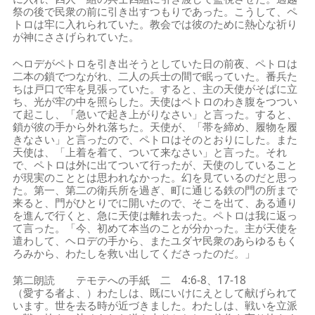
祭の後で民衆の前に引き出すつもりであった。こうして、ペ
トロは牢に入れられていた。教会では彼のために熱心な祈り
が神にささげられていた。
ヘロデがペトロを引き出そうとしていた日の前夜、ペトロは
二本の鎖でつながれ、二人の兵士の間で眠っていた。番兵た
ちは戸口で牢を見張っていた。すると、主の天使がそばに立
ち、光が牢の中を照らした。天使はペトロのわき腹をつつい
て起こし、「急いで起き上がりなさい」と言った。すると、
鎖が彼の手から外れ落ちた。天使が、「帯を締め、履物を履
きなさい」と言ったので、ペトロはそのとおりにした。また
天使は、「上着を着て、ついて来なさい」と言った。それ
で、ペトロは外に出てついて行ったが、天使のしていること
が現実のこととは思われなかった。幻を見ているのだと思っ
た。第一、第二の衛兵所を過ぎ、町に通じる鉄の門の所まで
来ると、門がひとりでに開いたので、そこを出て、ある通り
を進んで行くと、急に天使は離れ去った。ペトロは我に返っ
て言った。「今、初めて本当のことが分かった。主が天使を
遣わして、ヘロデの手から、またユダヤ民衆のあらゆるもく
ろみから、わたしを救い出してくださったのだ。」
第二朗読 テモテへの手紙 二 4:6-8、17-18
（愛する者よ、）わたしは、既にいけにえとして献げられて
います。世を去る時が近づきました。わたしは、戦いを立派