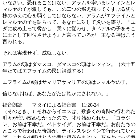
いなさい。恐れることはない。アラムを率いるレツィンとレ
マルヤの子が激しても、この二つの燃え残ってくすぶる切り
株のゆえに心を弱くしてはならない。アラムがエフライムと
レマルヤの子を語らって、あなたに対して災いを謀り、『ユ
ダに攻め上って脅かし、我々に従わせ、タベアルの子をそこ
に王として即位させよう』と言っているが、主なる神はこう
言われる。
それは実現せず、成就しない。
アラムの頭はダマスコ、ダマスコの頭はレツィン。（六十五
年たてばエフライムの民は消滅する）
エフライムの頭はサマリアサマリアの頭はレマルヤの子。
信じなければ、あなたがたは確かにされない。」
福音朗読 マタイによる福音書 11:20-24
（そのとき、）それからイエスは、数多くの奇跡の行われた
町々が悔い改めなかったので、叱り始められた。「コラジ
ン、お前は不幸だ。ベトサイダ、お前は不幸だ。お前たちの
ところで行われた奇跡が、ティルスやシドンで行われていれ
ば、これらの町はとうの昔に粗布をまとい、灰をかぶって悔