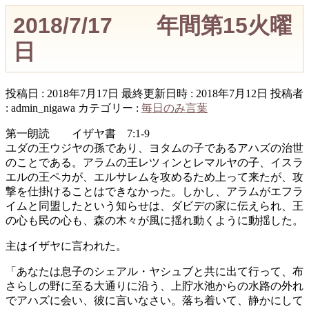
2018/7/17 年間第15火曜
日
投稿日 : 2018年7月17日
最終更新日時 : 2018年7月12日
投稿者
:
admin_nigawa
カテゴリー :
毎日のみ言葉
第一朗読 イザヤ書 7:1-9
ユダの王ウジヤの孫であり、ヨタムの子であるアハズの治世
のことである。アラムの王レツィンとレマルヤの子、イスラ
エルの王ペカが、エルサレムを攻めるため上って来たが、攻
撃を仕掛けることはできなかった。しかし、アラムがエフラ
イムと同盟したという知らせは、ダビデの家に伝えられ、王
の心も民の心も、森の木々が風に揺れ動くように動揺した。
主はイザヤに言われた。
「あなたは息子のシェアル・ヤシュブと共に出て行って、布
さらしの野に至る大通りに沿う、上貯水池からの水路の外れ
でアハズに会い、彼に言いなさい。落ち着いて、静かにして