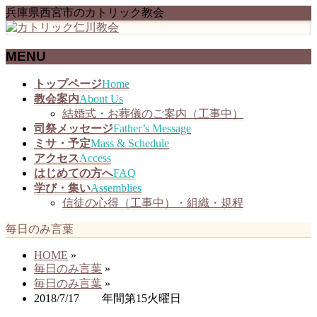
兵庫県西宮市のカトリック教会
MENU
メ
トップページ
Home
ニ
教会案内
About Us
ュ
結婚式・お葬儀のご案内（工事中）
ー
司祭メッセージ
Father’s Message
を
ミサ・予定
Mass & Schedule
飛
アクセス
Access
ば
はじめての方へ
FAQ
す
学び・集い
Assemblies
信徒の心得（工事中）・組織・規程
毎日のみ言葉
HOME
»
毎日のみ言葉
»
毎日のみ言葉
»
2018/7/17 年間第15火曜日