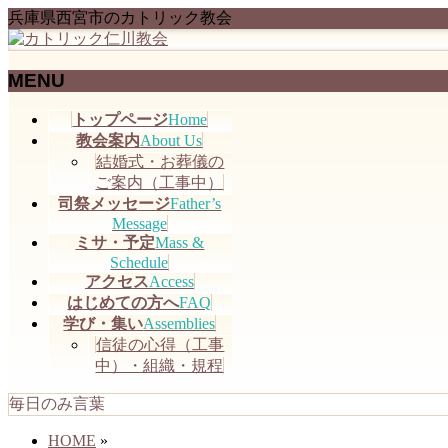
兵庫県西宮市のカトリック教会
MENU
メ
トップページ
Home
ニ
教会案内
About Us
ュ
結婚式・お葬儀の
ー
ご案内（工事中）
を
司祭メッセージ
Father’s
飛
Message
ミサ・予定
Mass &
ば
Schedule
す
アクセス
Access
はじめての方へ
FAQ
学び・集い
Assemblies
信徒の心得（工事
中）・組織・規程
毎日のみ言葉
HOME
»