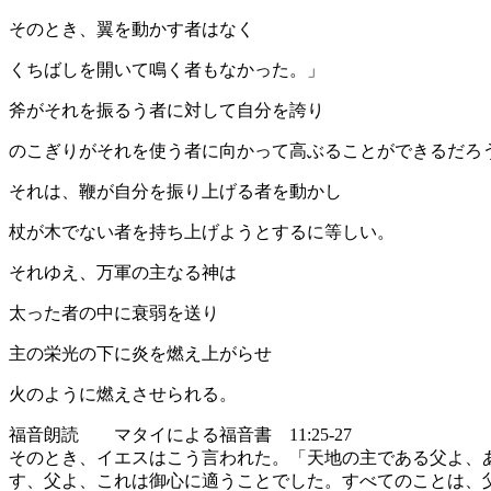
そのとき、翼を動かす者はなく
くちばしを開いて鳴く者もなかった。」
斧がそれを振るう者に対して自分を誇り
のこぎりがそれを使う者に向かって高ぶることができるだろ
それは、鞭が自分を振り上げる者を動かし
杖が木でない者を持ち上げようとするに等しい。
それゆえ、万軍の主なる神は
太った者の中に衰弱を送り
主の栄光の下に炎を燃え上がらせ
火のように燃えさせられる。
福音朗読 マタイによる福音書 11:25-27
そのとき、イエスはこう言われた。「天地の主である父よ、
す、父よ、これは御心に適うことでした。すべてのことは、