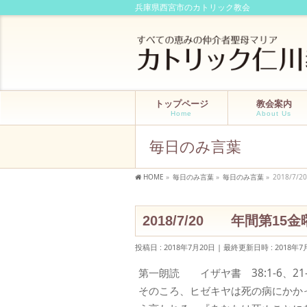
兵庫県西宮市のカトリック教会
トップページ
教会案内
Home
About Us
毎日のみ言葉
HOME
»
毎日のみ言葉
»
毎日のみ言葉
»
2018/7
2018/7/20 年間第15
投稿日 : 2018年7月20日
最終更新日時 : 2018年7
第一朗読 イザヤ書 38:1-6、21-2
そのころ、ヒゼキヤは死の病にかか