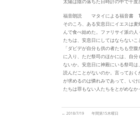
太陽は陰の落ちた日時計の中で十度
福音朗読 マタイによる福音書 12:
そのころ、ある安息日にイエスは麦
んで食べ始めた。ファリサイ派の人
たちは、安息日にしてはならないこ
「ダビデが自分も供の者たちも空腹
に入り、ただ祭司のほかには、自分
ないか。安息日に神殿にいる祭司は
読んだことがないのか。言っておく
が求めるのは憐れみであって、いけ
たちは罪もない人たちをとがめなか
←
2018/7/19 年間第15木曜日