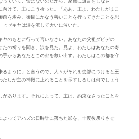
なっていて、命はないのだから、家族に遺言をしなさ
に向けて、主にこう祈った。「ああ、主よ、わたしがまこ
御前を歩み、御目にかなう善いことを行ってきたことを思
、ヒゼキヤは涙を流して大いに泣いた。
キヤのもとに行って言いなさい。あなたの父祖ダビデの
なたの祈りを聞き、涙を見た。見よ、わたしはあなたの寿
の手からあなたとこの都を救い出す。わたしはこの都を守
来るように」と言うので、人々がそれを患部につけると王
わたしが主の神殿に上れることを示すしるしは何でしょう
しがあります。それによって、主は、約束なさったことを
によってアハズの日時計に落ちた影を、十度後戻りさせ