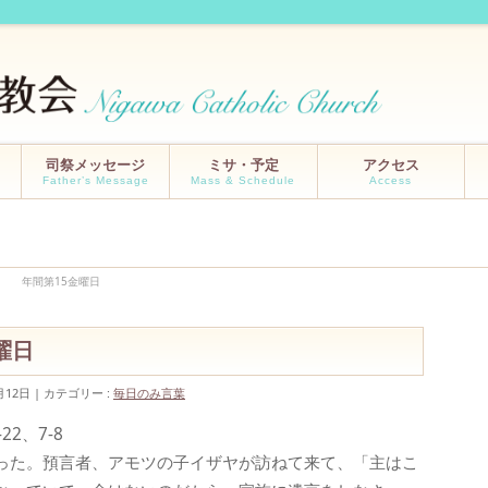
司祭メッセージ
ミサ・予定
アクセス
Father’s Message
Mass & Schedule
Access
/20 年間第15金曜日
金曜日
月12日
カテゴリー :
毎日のみ言葉
2、7-8
った。預言者、アモツの子イザヤが訪ねて来て、「主はこ