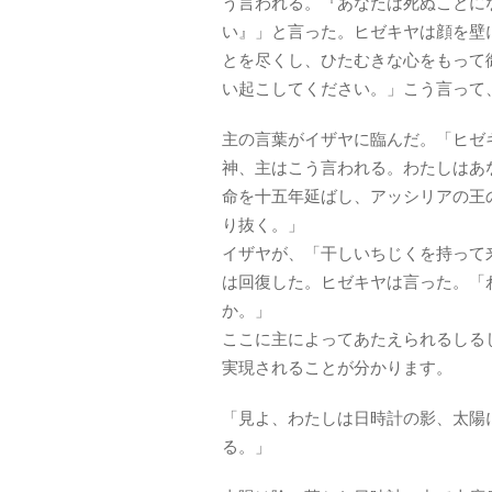
う言われる。『あなたは死ぬことに
い』」と言った。ヒゼキヤは顔を壁
とを尽くし、ひたむきな心をもって
い起こしてください。」こう言って
主の言葉がイザヤに臨んだ。「ヒゼ
神、主はこう言われる。わたしはあ
命を十五年延ばし、アッシリアの王
り抜く。」
イザヤが、「干しいちじくを持って
は回復した。ヒゼキヤは言った。「
か。」
ここに主によってあたえられるしる
実現されることが分かります。
「見よ、わたしは日時計の影、太陽
る。」