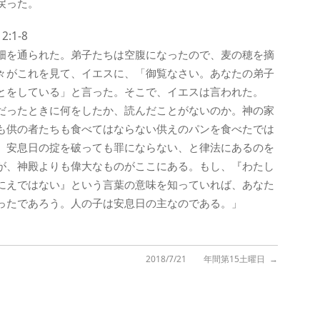
戻った。
1-8
畑を通られた。弟子たちは空腹になったので、麦の穂を摘
々がこれを見て、イエスに、「御覧なさい。あなたの弟子
とをしている」と言った。そこで、イエスは言われた。
だったときに何をしたか、読んだことがないのか。神の家
も供の者たちも食べてはならない供えのパンを食べたでは
、安息日の掟を破っても罪にならない、と律法にあるのを
が、神殿よりも偉大なものがここにある。もし、『わたし
にえではない』という言葉の意味を知っていれば、あなた
ったであろう。人の子は安息日の主なのである。」
2018/7/21 年間第15土曜日
→