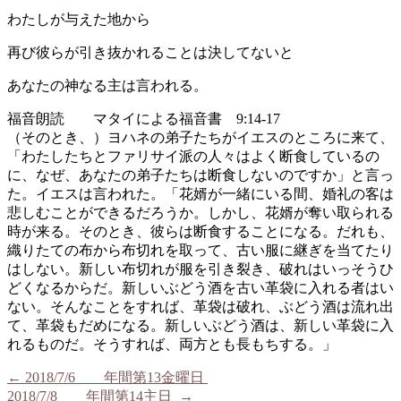
わたしが与えた地から
再び彼らが引き抜かれることは決してないと
あなたの神なる主は言われる。
福音朗読 マタイによる福音書 9:14-17
（そのとき、）ヨハネの弟子たちがイエスのところに来て、
「わたしたちとファリサイ派の人々はよく断食しているの
に、なぜ、あなたの弟子たちは断食しないのですか」と言っ
た。イエスは言われた。「花婿が一緒にいる間、婚礼の客は
悲しむことができるだろうか。しかし、花婿が奪い取られる
時が来る。そのとき、彼らは断食することになる。だれも、
織りたての布から布切れを取って、古い服に継ぎを当てたり
はしない。新しい布切れが服を引き裂き、破れはいっそうひ
どくなるからだ。新しいぶどう酒を古い革袋に入れる者はい
ない。そんなことをすれば、革袋は破れ、ぶどう酒は流れ出
て、革袋もだめになる。新しいぶどう酒は、新しい革袋に入
れるものだ。そうすれば、両方とも長もちする。」
←
2018/7/6 年間第13金曜日
2018/7/8 年間第14主日
→