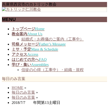
兵庫県西宮市のカトリック教会
MENU
メ
トップページ
Home
ニ
教会案内
About Us
ュ
結婚式・お葬儀のご案内（工事中）
ー
司祭メッセージ
Father’s Message
を
ミサ・予定
Mass & Schedule
飛
アクセス
Access
ば
はじめての方へ
FAQ
す
学び・集い
Assemblies
信徒の心得（工事中）・組織・規程
毎日のみ言葉
HOME
»
毎日のみ言葉
»
毎日のみ言葉
»
2018/7/7 年間第13土曜日