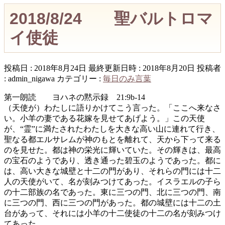
2018/8/24 聖バルトロマ
イ使徒
投稿日 : 2018年8月24日
最終更新日時 : 2018年8月20日
投稿者
:
admin_nigawa
カテゴリー :
毎日のみ言葉
第一朗読 ヨハネの黙示録 21:9b-14
（天使が）わたしに語りかけてこう言った。「ここへ来なさ
い。小羊の妻である花嫁を見せてあげよう。」この天使
が、“霊”に満たされたわたしを大きな高い山に連れて行き、
聖なる都エルサレムが神のもとを離れて、天から下って来る
のを見せた。都は神の栄光に輝いていた。その輝きは、最高
の宝石のようであり、透き通った碧玉のようであった。都に
は、高い大きな城壁と十二の門があり、それらの門には十二
人の天使がいて、名が刻みつけてあった。イスラエルの子ら
の十二部族の名であった。東に三つの門、北に三つの門、南
に三つの門、西に三つの門があった。都の城壁には十二の土
台があって、それには小羊の十二使徒の十二の名が刻みつけ
てあった。