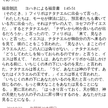
福音朗読 ヨハネによる福音書 1:45-51
（そのとき、）フィリポはナタナエルに出会って言った。
「わたしたちは、モーセが律法に記し、預言者たちも書いて
いる方に出会った。それはナザレの人で、ヨセフの子イエス
だ。」するとナタナエルが、「ナザレから何か良いものが出
るだろうか」と言ったので、フィリポは、「来て、見なさ
い」と言った。イエスは、ナタナエルが御自分の方へ来るの
を見て、彼のことをこう言われた。「見なさい。まことのイ
スラエル人だ。この人には偽りがない。」ナタナエルが、
「どうしてわたしを知っておられるのですか」と言うと、イ
エスは答えて、「わたしは、あなたがフィリポから話しかけ
られる前に、いちじくの木の下にいるのを見た」と言われ
た。ナタナエルは答えた。「ラビ、あなたは神の子です。あ
なたはイスラエルの王です。」イエスは答えて言われた。
「いちじくの木の下にあなたがいるのを見たと言ったので、
信じるのか。もっと偉大なことをあなたは見ることにな
る。」更に言われた。「はっきり言っておく。天が開け、神
の天使たちが人の子の上に昇り降りするのを、あなたがたは
見ることになる。」