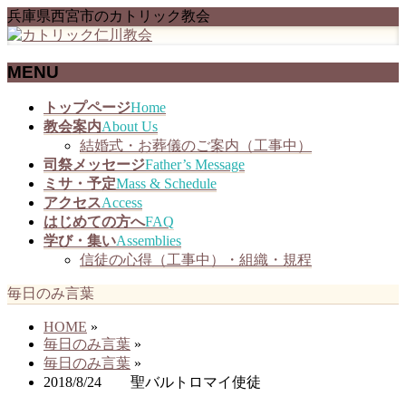
兵庫県西宮市のカトリック教会
MENU
メ
トップページ
Home
ニ
教会案内
About Us
ュ
結婚式・お葬儀のご案内（工事中）
ー
司祭メッセージ
Father’s Message
を
ミサ・予定
Mass & Schedule
飛
アクセス
Access
ば
はじめての方へ
FAQ
す
学び・集い
Assemblies
信徒の心得（工事中）・組織・規程
毎日のみ言葉
HOME
»
毎日のみ言葉
»
毎日のみ言葉
»
2018/8/24 聖バルトロマイ使徒