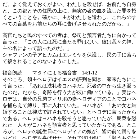
だ、よく覚えておくがよい、わたしを殺せば、お前たち自身
と、この都とその住民の上に、無実の者の血を流した罪を招
くということを。確かに、主がわたしを遣わし、これらのす
べての言葉をお前たちの耳に告げさせられたのだから。」
高官たちと民のすべての者は、祭司と預言者たちに向かって
言った。「この人には死に当たる罪はない。彼は我々の神、
主の名によって語ったのだ。」
シャファンの子アヒカムはエレミヤを保護し、民の手に落ち
て殺されることのないようにした。
福音朗読 マタイによる福音書 14:1-12
そのころ、領主ヘロデはイエスの評判を聞き、家来たちにこ
う言った。「あれは洗礼者ヨハネだ。死者の中から生き返っ
たのだ。だから、奇跡を行う力が彼に働いている。」実はヘ
ロデは、自分の兄弟フィリポの妻ヘロディアのことでヨハネ
を捕らえて縛り、牢に入れていた。ヨハネが、「あの女と結
婚することは律法で許されていない」とヘロデに言ったから
である。ヘロデはヨハネを殺そうと思っていたが、民衆を恐
れた。人々がヨハネを預言者と思っていたからである。とこ
ろが、ヘロデの誕生日にヘロディアの娘が、皆の前で踊りを
おどり、ヘロデを喜ばせた。それで彼は娘に、「願うものは