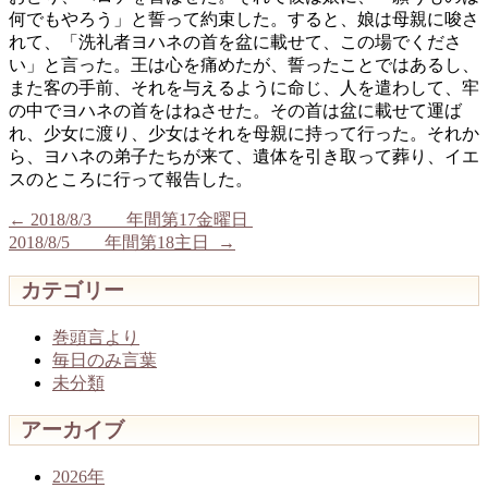
何でもやろう」と誓って約束した。すると、娘は母親に唆さ
れて、「洗礼者ヨハネの首を盆に載せて、この場でくださ
い」と言った。王は心を痛めたが、誓ったことではあるし、
また客の手前、それを与えるように命じ、人を遣わして、牢
の中でヨハネの首をはねさせた。その首は盆に載せて運ば
れ、少女に渡り、少女はそれを母親に持って行った。それか
ら、ヨハネの弟子たちが来て、遺体を引き取って葬り、イエ
スのところに行って報告した。
←
2018/8/3 年間第17金曜日
2018/8/5 年間第18主日
→
カテゴリー
巻頭言より
毎日のみ言葉
未分類
アーカイブ
2026年