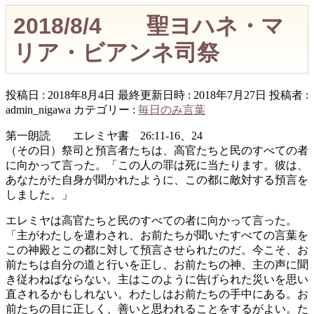
2018/8/4 聖ヨハネ・マ
リア・ビアンネ司祭
投稿日 : 2018年8月4日
最終更新日時 : 2018年7月27日
投稿者 :
admin_nigawa
カテゴリー :
毎日のみ言葉
第一朗読 エレミヤ書 26:11-16、24
（その日）祭司と預言者たちは、高官たちと民のすべての者
に向かって言った。「この人の罪は死に当たります。彼は、
あなたがた自身が聞かれたように、この都に敵対する預言を
しました。」
エレミヤは高官たちと民のすべての者に向かって言った。
「主がわたしを遣わされ、お前たちが聞いたすべての言葉を
この神殿とこの都に対して預言させられたのだ。今こそ、お
前たちは自分の道と行いを正し、お前たちの神、主の声に聞
き従わねばならない。主はこのように告げられた災いを思い
直されるかもしれない。わたしはお前たちの手中にある。お
前たちの目に正しく、善いと思われることをするがよい。た