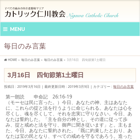
MENU
毎日のみ言葉
HOME
»
毎日のみ言葉
»
毎日のみ言葉
»
3月16日 四旬節第1土曜日
3月16日 四旬節第1土曜日
投稿日 : 2019年3月16日
最終更新日時 : 2019年3月9日
カテゴリー :
毎日のみ言葉
第一朗読 申命記 26:16-19
（モーセは民に言った。）今日、あなたの神、主はあなた
に、これらの掟と法を行うように命じられる。あなたは心を
尽くし、魂を尽くして、それを忠実に守りなさい。今日、あ
なたは誓約した。「主を自分の神とし、その道に従って歩
み、掟と戒めと法を守り、御声に聞き従います」と。主もま
た、今日、あなたに誓約された。「既に約束したとおり、あ
なたは宝の民となり、すべての戒めを守るであろう。造った