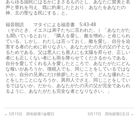
あらゆる国民にはるかにまさるものとし、あなたに賛美と名
声と誉れを与え、既に約束したとおり、あなたをあなたの
神、主の聖なる民にする」と。
福音朗読 マタイによる福音書 5:43-48
（そのとき、イエスは弟子たちに言われた。）「あなたがた
も聞いているとおり、『隣人を愛し、敵を憎め』と命じられ
ている。しかし、わたしは言っておく。敵を愛し、自分を迫
害する者のために祈りなさい。あなたがたの天の父の子とな
るためである。父は悪人にも善人にも太陽を昇らせ、正しい
者にも正しくない者にも雨を降らせてくださるからである。
自分を愛してくれる人を愛したところで、あなたがたにどん
な報いがあろうか。徴税人でも、同じことをしているではな
いか。自分の兄弟にだけ挨拶したところで、どんな優れたこ
とをしたことになろうか。異邦人でさえ、同じことをしてい
るではないか。だから、あなたがたの天の父が完全であられ
るように、あなたがたも完全な者となりなさい。」
←
3月15日 四旬節第1金曜日
3月17日 四旬節第2主日
→