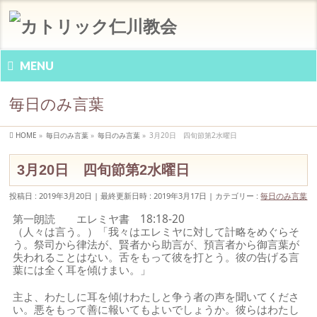
MENU
毎日のみ言葉
HOME
»
毎日のみ言葉
»
毎日のみ言葉
»
3月20日 四旬節第2水曜日
3月20日 四旬節第2水曜日
投稿日 : 2019年3月20日
最終更新日時 : 2019年3月17日
カテゴリー :
毎日のみ言葉
第一朗読 エレミヤ書 18:18-20
（人々は言う。）「我々はエレミヤに対して計略をめぐらそ
う。祭司から律法が、賢者から助言が、預言者から御言葉が
失われることはない。舌をもって彼を打とう。彼の告げる言
葉には全く耳を傾けまい。」
主よ、わたしに耳を傾けわたしと争う者の声を聞いてくださ
い。悪をもって善に報いてもよいでしょうか。彼らはわたし