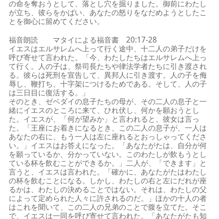
の命を奪おうとして、落とし穴を掘りました。御前にわたし
が立ち、彼らをかばい、あなたの怒りをなだめようとしたこ
とを御心に留めてください。
福音朗読 マタイによる福音書 20:17-28
イエスはエルサレムへ上って行く途中、十二人の弟子だけを
呼び寄せて言われた。「今、わたしたちはエルサレムへ上っ
て行く。人の子は、祭司長たちや律法学者たちに引き渡され
る。彼らは死刑を宣告して、異邦人に引き渡す。人の子を侮
辱し、鞭打ち、十字架につけるためである。そして、人の子
は三日目に復活する。」
そのとき、ゼベダイの息子たちの母が、その二人の息子と一
緒にイエスのところに来て、ひれ伏し、何かを願おうとし
た。イエスが、「何が望みか」と言われると、彼女は言っ
た。「王座にお着きになるとき、この二人の息子が、一人は
あなたの右に、もう一人は左に座れるとおっしゃってくださ
い。」イエスはお答えになった。「あなたがたは、自分が何
を願っているか、分かっていない。このわたしが飲もうとし
ている杯を飲むことができるか。」二人が、「できます」と
言うと、イエスは言われた。「確かに、あなたがたはわたし
の杯を飲むことになる。しかし、わたしの右と左にだれが座
るかは、わたしの決めることではない。それは、わたしの父
によって定められた人々に許されるのだ。」ほかの十人の者
はこれを聞いて、この二人の兄弟のことで腹を立てた。そこ
で、イエスは一同を呼び寄せて言われた。「あなたがたも知