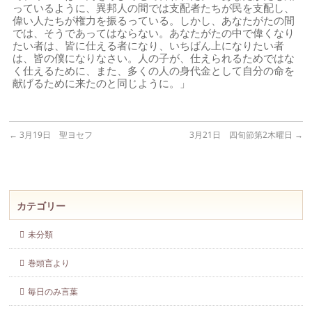
っているように、異邦人の間では支配者たちが民を支配し、
偉い人たちが権力を振るっている。しかし、あなたがたの間
では、そうであってはならない。あなたがたの中で偉くなり
たい者は、皆に仕える者になり、いちばん上になりたい者
は、皆の僕になりなさい。人の子が、仕えられるためではな
く仕えるために、また、多くの人の身代金として自分の命を
献げるために来たのと同じように。」
←
3月19日 聖ヨセフ
3月21日 四旬節第2木曜日
→
カテゴリー
未分類
巻頭言より
毎日のみ言葉