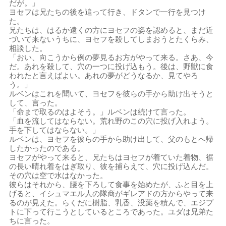
だが。」
ヨセフは兄たちの後を追って行き、ドタンで一行を見つけ
た。
兄たちは、はるか遠くの方にヨセフの姿を認めると、まだ近
づいて来ないうちに、ヨセフを殺してしまおうとたくらみ、
相談した。
「おい、向こうから例の夢見るお方がやって来る。さあ、今
だ。あれを殺して、穴の一つに投げ込もう。後は、野獣に食
われたと言えばよい。あれの夢がどうなるか、見てやろ
う。」
ルベンはこれを聞いて、ヨセフを彼らの手から助け出そうと
して、言った。
「命まで取るのはよそう。」ルベンは続けて言った。
「血を流してはならない。荒れ野のこの穴に投げ入れよう。
手を下してはならない。」
ルベンは、ヨセフを彼らの手から助け出して、父のもとへ帰
したかったのである。
ヨセフがやって来ると、兄たちはヨセフが着ていた着物、裾
の長い晴れ着をはぎ取り、彼を捕らえて、穴に投げ込んだ。
その穴は空で水はなかった。
彼らはそれから、腰を下ろして食事を始めたが、ふと目を上
げると、イシュマエル人の隊商がギレアドの方からやって来
るのが見えた。らくだに樹脂、乳香、没薬を積んで、エジプ
トに下って行こうとしているところであった。ユダは兄弟た
ちに言った。