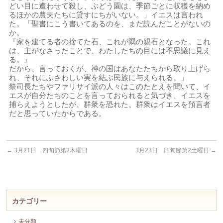
どい目に遭わせて殺し、ぶどう園は、季節ごとに収穫を納め
るほかの農夫たちに貸すにちがいない。」イエスは言われ
た。「聖書にこう書いてあるのを、まだ読んだことがないの
か。
『家を建てる者の捨てた石、これが隅の親石となった。これ
は、主がなさったことで、わたしたちの目には不思議に見え
る。』
だから、言っておくが、神の国はあなたたちから取り上げら
れ、それにふさわしい実を結ぶ民族に与えられる。」
祭司長たちやファリサイ派の人々はこのたとえを聞いて、イ
エスが自分たちのことを言っておられると気づき、イエスを
捕らえようとしたが、群衆を恐れた。群衆はイエスを預言者
だと思っていたからである。
←
3月21日 四旬節第2木曜日
3月23日 四旬節第2土曜日
→
カテゴリー
未分類