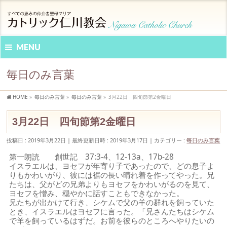
MENU
毎日のみ言葉
HOME
»
毎日のみ言葉
»
毎日のみ言葉
»
3月22日 四旬節第2金曜日
3月22日 四旬節第2金曜日
投稿日 : 2019年3月22日
最終更新日時 : 2019年3月17日
カテゴリー :
毎日のみ言葉
第一朗読 創世記 37:3-4、12-13a、17b-28
イスラエルは、ヨセフが年寄り子であったので、どの息子よ
りもかわいがり、彼には裾の長い晴れ着を作ってやった。兄
たちは、父がどの兄弟よりもヨセフをかわいがるのを見て、
ヨセフを憎み、穏やかに話すこともできなかった。
兄たちが出かけて行き、シケムで父の羊の群れを飼っていた
とき、イスラエルはヨセフに言った。「兄さんたちはシケム
で羊を飼っているはずだ。お前を彼らのところへやりたいの