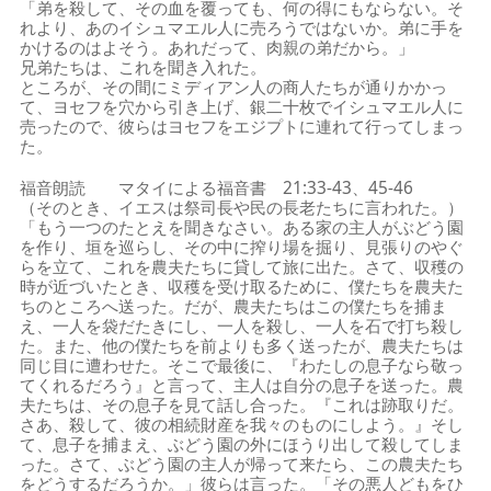
「弟を殺して、その血を覆っても、何の得にもならない。そ
れより、あのイシュマエル人に売ろうではないか。弟に手を
かけるのはよそう。あれだって、肉親の弟だから。」
兄弟たちは、これを聞き入れた。
ところが、その間にミディアン人の商人たちが通りかかっ
て、ヨセフを穴から引き上げ、銀二十枚でイシュマエル人に
売ったので、彼らはヨセフをエジプトに連れて行ってしまっ
た。
福音朗読 マタイによる福音書 21:33-43、45-46
（そのとき、イエスは祭司長や民の長老たちに言われた。）
「もう一つのたとえを聞きなさい。ある家の主人がぶどう園
を作り、垣を巡らし、その中に搾り場を掘り、見張りのやぐ
らを立て、これを農夫たちに貸して旅に出た。さて、収穫の
時が近づいたとき、収穫を受け取るために、僕たちを農夫た
ちのところへ送った。だが、農夫たちはこの僕たちを捕ま
え、一人を袋だたきにし、一人を殺し、一人を石で打ち殺し
た。また、他の僕たちを前よりも多く送ったが、農夫たちは
同じ目に遭わせた。そこで最後に、『わたしの息子なら敬っ
てくれるだろう』と言って、主人は自分の息子を送った。農
夫たちは、その息子を見て話し合った。『これは跡取りだ。
さあ、殺して、彼の相続財産を我々のものにしよう。』そし
て、息子を捕まえ、ぶどう園の外にほうり出して殺してしま
った。さて、ぶどう園の主人が帰って来たら、この農夫たち
をどうするだろうか。」彼らは言った。「その悪人どもをひ