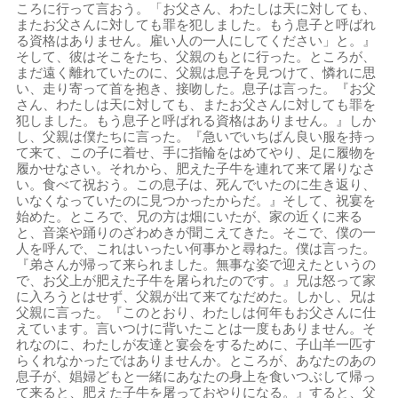
ころに行って言おう。「お父さん、わたしは天に対しても、
またお父さんに対しても罪を犯しました。もう息子と呼ばれ
る資格はありません。雇い人の一人にしてください」と。』
そして、彼はそこをたち、父親のもとに行った。ところが、
まだ遠く離れていたのに、父親は息子を見つけて、憐れに思
い、走り寄って首を抱き、接吻した。息子は言った。『お父
さん、わたしは天に対しても、またお父さんに対しても罪を
犯しました。もう息子と呼ばれる資格はありません。』しか
し、父親は僕たちに言った。『急いでいちばん良い服を持っ
て来て、この子に着せ、手に指輪をはめてやり、足に履物を
履かせなさい。それから、肥えた子牛を連れて来て屠りなさ
い。食べて祝おう。この息子は、死んでいたのに生き返り、
いなくなっていたのに見つかったからだ。』そして、祝宴を
始めた。ところで、兄の方は畑にいたが、家の近くに来る
と、音楽や踊りのざわめきが聞こえてきた。そこで、僕の一
人を呼んで、これはいったい何事かと尋ねた。僕は言った。
『弟さんが帰って来られました。無事な姿で迎えたというの
で、お父上が肥えた子牛を屠られたのです。』兄は怒って家
に入ろうとはせず、父親が出て来てなだめた。しかし、兄は
父親に言った。『このとおり、わたしは何年もお父さんに仕
えています。言いつけに背いたことは一度もありません。そ
れなのに、わたしが友達と宴会をするために、子山羊一匹す
らくれなかったではありませんか。ところが、あなたのあの
息子が、娼婦どもと一緒にあなたの身上を食いつぶして帰っ
て来ると、肥えた子牛を屠っておやりになる。』すると、父