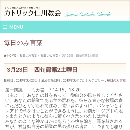
MENU
毎日のみ言葉
HOME
»
毎日のみ言葉
»
毎日のみ言葉
»
3月23日 四旬節第2土曜日
3月23日 四旬節第2土曜日
投稿日 : 2019年3月23日
最終更新日時 : 2019年3月17日
カテゴリー :
毎日のみ言葉
第一朗読 ミカ書 7:14-15、18-20
（主よ、）あなたの杖をもって、御自分の民を牧してくださ
い、あなたの嗣業である羊の群れを。彼らが豊かな牧場の森
にただひとり守られて住み、遠い昔のように、バシャンとギ
レアドで草をはむことができるように。お前がエジプトの地
を出たときのように彼らに驚くべき業をわたしは示す。
あなたのような神がほかにあろうか咎を除き、罪を赦される
神が。神は御自分の嗣業の民の残りの者に、いつまでも怒り