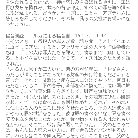
を保たれることはない、神は慈しみを喜ばれるゆえに。主は
再び我らを憐れみ、我らの咎を抑え、すべての罪を海の深み
に投げ込まれる。どうか、ヤコブにまことを、アブラハムに
慈しみを示してください、その昔、我らの父祖にお誓いにな
ったように。
福音朗読 ルカによる福音書 15:1-3、11-32
（そのとき、）徴税人や罪人が皆、話を聞こうとしてイエス
に近寄って来た。すると、ファリサイ派の人々や律法学者た
ちは、「この人は罪人たちを迎えて、食事まで一緒にしてい
る」と不平を言いだした。そこで、イエスは次のたとえを話
された。
「ある人に息子が二人いた。弟の方が父親に、『お父さん、
わたしが頂くことになっている財産の分け前をください』と
言った。それで、父親は財産を二人に分けてやった。何日も
たたないうちに、下の息子は全部を金に換えて、遠い国に旅
立ち、そこで放蕩の限りを尽くして、財産を無駄使いしてし
まった。何もかも使い果たしたとき、その地方にひどい飢饉
が起こって、彼は食べるにも困り始めた。それで、その地方
に住むある人のところに身を寄せたところ、その人は彼を畑
にやって豚の世話をさせた。彼は豚の食べるいなご豆を食べ
てでも腹を満たしたかったが、食べ物をくれる人はだれもい
なかった。そこで、彼は我に返って言った。『父のところで
は、あんなに大勢の雇い人に、有り余るほどパンがあるの
に、わたしはここで飢え死にしそうだ。ここをたち、父のと