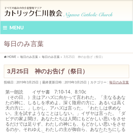
MENU
毎日のみ言葉
HOME
»
毎日のみ言葉
»
毎日のみ言葉
»
3月25日 神のお告げ（祭日）
3月25日 神のお告げ（祭日）
投稿日 : 2019年3月25日
最終更新日時 : 2019年3月25日
カテゴリー :
毎日のみ言葉
第一朗読 イザヤ書 7:10-14、8:10c
（その日、）主はアハズに向かって言われた。「主なるあな
たの神に、しるしを求めよ。深く陰府の方に、あるいは高く
天の方に。」しかし、アハズは言った。「わたしは求めな
い。主を試すようなことはしない。」イザヤは言った。「ダ
ビデの家よ聞け。あなたたちは人間にもどかしい思いをさせ
るだけでは足りず、わたしの神にも、もどかしい思いをさせ
るのか。それゆえ、わたしの主が御自ら、あなたたちにしる