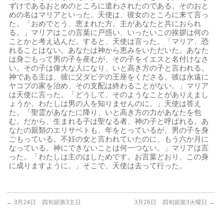
ずけであるおとめのところに遣わされたのである。そのおと
めの名はマリアといった。天使は、彼女のところに来て言っ
た。「おめでとう、恵まれた方。主があなたと共におられ
る。」マリアはこの言葉に戸惑い、いったいこの挨拶は何の
ことかと考え込んだ。すると、天使は言った。「マリア、恐
れることはない。あなたは神から恵みをいただいた。あなた
は身ごもって男の子を産むが、その子をイエスと名付けなさ
い。その子は偉大な人になり、いと高き方の子と言われる。
神である主は、彼に父ダビデの王座をくださる。彼は永遠に
ヤコブの家を治め、その支配は終わることがない。」マリア
は天使に言った。「どうして、そのようなことがありえまし
ょうか。わたしは男の人を知りませんのに。」天使は答え
た。「聖霊があなたに降り、いと高き方の力があなたを包
む。だから、生まれる子は聖なる者、神の子と呼ばれる。あ
なたの親類のエリサベトも、年をとっているが、男の子を身
ごもっている。不妊の女と言われていたのに、もう六か月に
なっている。神にできないことは何一つない。」マリアは言
った。「わたしは主のはしためです。お言葉どおり、この身
に成りますように。」そこで、天使は去って行った。
←
3月24日 四旬節第3主日
3月26日 四旬節第3火曜日
→