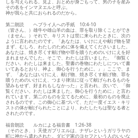
しを与えられる。見よ、おとめが身ごもって、男の子を産み
その名をインマヌエルと呼ぶ。
神が我らと共におられるのだから。
第二朗読 ヘブライ人への手紙 10:4-10
（皆さん、）雄牛や雄山羊の血は、罪を取り除くことができ
（ません。）それで、キリストは世に来られたときに、次の
ように言われたのです。「あなたは、いけにえや献げ物を望
まず、むしろ、わたしのために体を備えてくださいました。
あなたは、焼き尽くす献げ物や罪を贖うためのいけにえを好
まれませんでした。そこで、わたしは言いました。『御覧く
ださい。わたしは来ました。聖書の巻物にわたしについて書
いてあるとおり、神よ、御心を行うために。』」ここで、ま
ず、「あなたはいけにえ、献げ物、焼き尽くす献げ物、罪を
贖うためのいけにえ、つまり律法に従って献げられるものを
望みもせず、好まれもしなかった」と言われ、次いで、「御
覧ください。わたしは来ました。御心を行うために」と言わ
れています。第二のものを立てるために、最初のものを廃止
されるのです。この御心に基づいて、ただ一度イエス・キリ
ストの体が献げられたことにより、わたしたちは聖なる者と
されたのです。
福音朗読 ルカによる福音書 1:26-38
（そのとき、）天使ガブリエルは、ナザレというガリラヤの
町に神から遣わされた。ダビデ家のヨセフという人のいいな