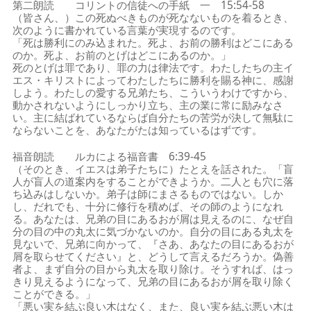
第二朗読 コリントの信徒への手紙 一 15:54-58
（皆さん、）この死ぬべきものが死なないものを着るとき、
次のように書かれている言葉が実現するのです。
「死は勝利にのみ込まれた。死よ、お前の勝利はどこにある
のか。死よ、お前のとげはどこにあるのか。」
死のとげは罪であり、罪の力は律法です。わたしたちの主イ
エス・キリストによってわたしたちに勝利を賜る神に、感謝
しよう。わたしの愛する兄弟たち、こういうわけですから、
動かされないようにしっかり立ち、主の業に常に励みなさ
い。主に結ばれているならば自分たちの苦労が決して無駄に
ならないことを、あなたがたは知っているはずです。
福音朗読 ルカによる福音書 6:39-45
（そのとき、イエスは弟子たちに）たとえを話された。「盲
人が盲人の道案内をすることができようか。二人とも穴に落
ち込みはしないか。弟子は師にまさるものではない。しか
し、だれでも、十分に修行を積めば、その師のようになれ
る。あなたは、兄弟の目にあるおが屑は見えるのに、なぜ自
分の目の中の丸太に気づかないのか。自分の目にある丸太を
見ないで、兄弟に向かって、『さあ、あなたの目にあるおが
屑を取らせてください』と、どうして言えるだろうか。偽善
者よ、まず自分の目から丸太を取り除け。そうすれば、はっ
きり見えるようになって、兄弟の目にあるおが屑を取り除く
ことができる。」
「悪い実を結ぶ良い木はなく、また、良い実を結ぶ悪い木は