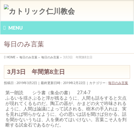
MENU
毎日のみ言葉
HOME
»
毎日のみ言葉
»
毎日のみ言葉
»
3月3日 年間第8主日
3月3日 年間第8主日
投稿日 : 2019年3月2日
最終更新日時 : 2019年2月22日
カテゴリー :
毎日のみ言葉
第一朗読 シラ書（集会の書） 27:4-7
ふるいを揺さぶると滓が残るように、人間も話をすると欠点
が現れてくるものだ。陶工の器が、かまどの火で吟味される
ように、人間は論議によって試される。樹木の手入れは、実
を見れば明らかなように、心の思いは話を聞けば分かる。話
を聞かないうちは、人を褒めてはいけない。言葉こそ人を判
断する試金石であるからだ。