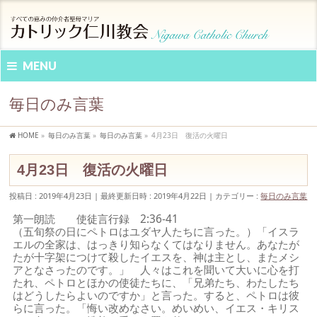
MENU
毎日のみ言葉
HOME
»
毎日のみ言葉
»
毎日のみ言葉
»
4月23日 復活の火曜日
4月23日 復活の火曜日
投稿日 : 2019年4月23日
最終更新日時 : 2019年4月22日
カテゴリー :
毎日のみ言葉
第一朗読 使徒言行録 2:36-41
（五旬祭の日にペトロはユダヤ人たちに言った。）「イスラ
エルの全家は、はっきり知らなくてはなりません。あなたが
たが十字架につけて殺したイエスを、神は主とし、またメシ
アとなさったのです。」 人々はこれを聞いて大いに心を打
たれ、ペトロとほかの使徒たちに、「兄弟たち、わたしたち
はどうしたらよいのですか」と言った。すると、ペトロは彼
らに言った。「悔い改めなさい。めいめい、イエス・キリス