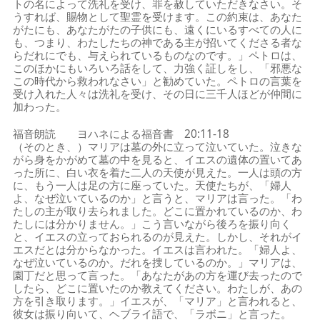
トの名によって洗礼を受け、罪を赦していただきなさい。そ
うすれば、賜物として聖霊を受けます。この約束は、あなた
がたにも、あなたがたの子供にも、遠くにいるすべての人に
も、つまり、わたしたちの神である主が招いてくださる者な
らだれにでも、与えられているものなのです。」ペトロは、
このほかにもいろいろ話をして、力強く証しをし、「邪悪な
この時代から救われなさい」と勧めていた。ペトロの言葉を
受け入れた人々は洗礼を受け、その日に三千人ほどが仲間に
加わった。
福音朗読 ヨハネによる福音書 20:11-18
（そのとき、）マリアは墓の外に立って泣いていた。泣きな
がら身をかがめて墓の中を見ると、イエスの遺体の置いてあ
った所に、白い衣を着た二人の天使が見えた。一人は頭の方
に、もう一人は足の方に座っていた。天使たちが、「婦人
よ、なぜ泣いているのか」と言うと、マリアは言った。「わ
たしの主が取り去られました。どこに置かれているのか、わ
たしには分かりません。」こう言いながら後ろを振り向く
と、イエスの立っておられるのが見えた。しかし、それがイ
エスだとは分からなかった。イエスは言われた。「婦人よ、
なぜ泣いているのか。だれを捜しているのか。」マリアは、
園丁だと思って言った。「あなたがあの方を運び去ったので
したら、どこに置いたのか教えてください。わたしが、あの
方を引き取ります。」イエスが、「マリア」と言われると、
彼女は振り向いて、ヘブライ語で、「ラボニ」と言った。