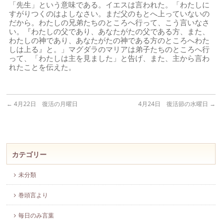
「先生」という意味である。イエスは言われた。「わたしに
すがりつくのはよしなさい。まだ父のもとへ上っていないの
だから。わたしの兄弟たちのところへ行って、こう言いなさ
い。『わたしの父であり、あなたがたの父である方、また、
わたしの神であり、あなたがたの神である方のところへわた
しは上る』と。」マグダラのマリアは弟子たちのところへ行
って、「わたしは主を見ました」と告げ、また、主から言わ
れたことを伝えた。
←
4月22日 復活の月曜日
4月24日 復活節の水曜日
→
カテゴリー
未分類
巻頭言より
毎日のみ言葉