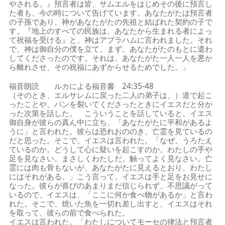
やされる。』預言者は皆、サムエルをはじめその後に預言し
た者も、今の時について告げています。あなたがたは預言者
の子孫であり、神があなたがたの先祖と結ばれた契約の子で
す。『地上のすべての民族は、あなたから生まれる者によっ
て祝福を受ける』と、神はアブラハムに言われました。それ
で、神は御自分の僕を立て、まず、あなたがたのもとに遣わ
してくださったのです。それは、あなたがた一人一人を悪か
ら離れさせ、その祝福にあずからせるためでした。」
福音朗読 ルカによる福音書 24:35-48
（そのとき、エルサレムに戻った二人の弟子は、）道で起こ
ったことや、パンを裂いてくださったときにイエスだと分か
った次第を話した。 こういうことを話していると、イエス
御自身が彼らの真ん中に立ち、「あなたがたに平和があるよ
うに」と言われた。彼らは恐れおののき、亡霊を見ているの
だと思った。そこで、イエスは言われた。「なぜ、うろたえ
ているのか。どうして心に疑いを起こすのか。わたしの手や
足を見なさい。まさしくわたしだ。触ってよく見なさい。亡
霊には肉も骨もないが、あなたがたに見えるとおり、わたし
にはそれがある。」こう言って、イエスは手と足をお見せに
なった。彼らが喜びのあまりまだ信じられず、不思議がって
いるので、イエスは、「ここに何か食べ物があるか」と言わ
れた。そこで、焼いた魚を一切れ差し出すと、イエスはそれ
を取って、彼らの前で食べられた。
イエスは言われた。「わたしについてモーセの律法と預言者