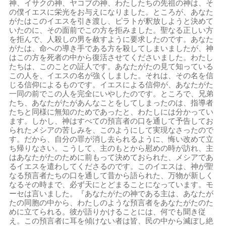
神、イサクの神、ヤコブの神、わたしたちの先祖の神は、そ
の僕イエスに栄光をお与えになりました。ところが、あなた
がたはこのイエスを引き渡し、ピラトが釈放しようと決めて
いたのに、その面前でこの方を拒みました。聖なる正しい方
を拒んで、人殺しの男を赦すように要求したのです。あなた
がたは、命への導き手である方を殺してしまいましたが、神
はこの方を死者の中から復活させてくださいました。わたし
たちは、このことの証人です。あなたがたの見て知っている
この人を、イエスの名が強くしました。それは、その名を信
じる信仰によるものです。イエスによる信仰が、あなたがた
一同の前でこの人を完全にいやしたのです。ところで、兄弟
たち、あなたがたがあんなことをしてしまったのは、指導者
たちと同様に無知のためであったと、わたしには分かってい
ます。しかし、神はすべての預言者の口を通して予告してお
られたメシアの苦しみを、このようにして実現なさったので
す。だから、自分の罪が消し去られるように、悔い改めて立
ち帰りなさい。こうして、主のもとから慰めの時が訪れ、主
はあなたがたのために前もって決めておられた、メシアであ
るイエスを遣わしてくださるのです。このイエスは、神が聖
なる預言者たちの口を通して昔から語られた、万物が新しく
なるその時まで、必ず天にとどまることになっています。モ
ーセは言いました。『あなたがたの神である主は、あなたが
たの同胞の中から、わたしのような預言者をあなたがたのた
めに立てられる。彼が語りかけることには、何でも聞き従
え。この預言者に耳を傾けない者は皆、民の中から滅ぼし絶