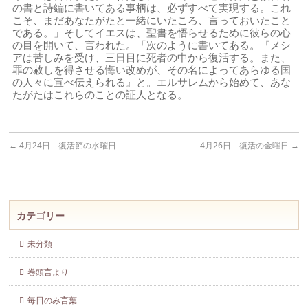
の書と詩編に書いてある事柄は、必ずすべて実現する。これ
こそ、まだあなたがたと一緒にいたころ、言っておいたこと
である。」そしてイエスは、聖書を悟らせるために彼らの心
の目を開いて、言われた。「次のように書いてある。『メシ
アは苦しみを受け、三日目に死者の中から復活する。また、
罪の赦しを得させる悔い改めが、その名によってあらゆる国
の人々に宣べ伝えられる』と。エルサレムから始めて、あな
たがたはこれらのことの証人となる。
←
4月24日 復活節の水曜日
4月26日 復活の金曜日
→
カテゴリー
未分類
巻頭言より
毎日のみ言葉