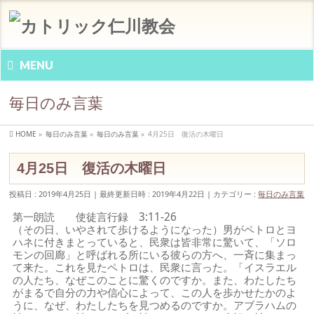
MENU
毎日のみ言葉
HOME
»
毎日のみ言葉
»
毎日のみ言葉
»
4月25日 復活の木曜日
4月25日 復活の木曜日
投稿日 : 2019年4月25日
最終更新日時 : 2019年4月22日
カテゴリー :
毎日のみ言葉
第一朗読 使徒言行録 3:11-26
（その日、いやされて歩けるようになった）男がペトロとヨ
ハネに付きまとっていると、民衆は皆非常に驚いて、「ソロ
モンの回廊」と呼ばれる所にいる彼らの方へ、一斉に集まっ
て来た。これを見たペトロは、民衆に言った。「イスラエル
の人たち、なぜこのことに驚くのですか。また、わたしたち
がまるで自分の力や信心によって、この人を歩かせたかのよ
うに、なぜ、わたしたちを見つめるのですか。アブラハムの