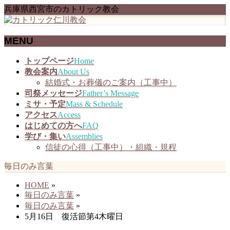
兵庫県西宮市のカトリック教会
MENU
メ
トップページ
Home
ニ
教会案内
About Us
ュ
結婚式・お葬儀のご案内（工事中）
ー
司祭メッセージ
Father’s Message
を
ミサ・予定
Mass & Schedule
飛
アクセス
Access
ば
はじめての方へ
FAQ
す
学び・集い
Assemblies
信徒の心得（工事中）・組織・規程
毎日のみ言葉
HOME
»
毎日のみ言葉
»
毎日のみ言葉
»
5月16日 復活節第4木曜日