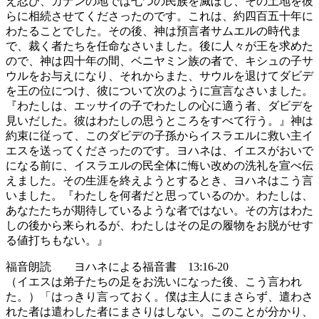
え忍び、カナンの地では七つの民族を滅ぼし、その土地を彼
らに相続させてくださったのです。これは、約四百五十年に
わたることでした。その後、神は預言者サムエルの時代ま
で、裁く者たちを任命なさいました。後に人々が王を求めた
ので、神は四十年の間、ベニヤミン族の者で、キシュの子サ
ウルをお与えになり、それからまた、サウルを退けてダビデ
を王の位につけ、彼について次のように宣言なさいました。
『わたしは、エッサイの子でわたしの心に適う者、ダビデを
見いだした。彼はわたしの思うところをすべて行う。』神は
約束に従って、このダビデの子孫からイスラエルに救い主イ
エスを送ってくださったのです。ヨハネは、イエスがおいで
になる前に、イスラエルの民全体に悔い改めの洗礼を宣べ伝
えました。その生涯を終えようとするとき、ヨハネはこう言
いました。『わたしを何者だと思っているのか。わたしは、
あなたたちが期待しているような者ではない。その方はわた
しの後から来られるが、わたしはその足の履物をお脱がせす
る値打ちもない。』
福音朗読 ヨハネによる福音書 13:16-20
（イエスは弟子たちの足をお洗いになった後、こう言われ
た。）「はっきり言っておく。僕は主人にまさらず、遣わさ
れた者は遣わした者にまさりはしない。このことが分かり、