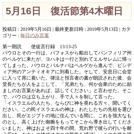
5月16日 復活節第4木曜日
投稿日 : 2019年5月16日
最終更新日時 : 2019年5月13日
カテ
ゴリー :
毎日のみ言葉
第一朗読 使徒言行録 13:13-25
パウロとその一行は、パフォスから船出してパンフィリア州
のペルゲに来たが、ヨハネは一行と別れてエルサレムに帰っ
てしまった。パウロとバルナバはペルゲから進んで、ピシデ
ィア州のアンティオキアに到着した。そして、安息日に会堂
に入って席に着いた。律法と預言者の書が朗読された後、会
堂長たちが人をよこして、「兄弟たち、何か会衆のために励
ましのお言葉があれば、話してください」と言わせた。そこ
で、パウロは立ち上がり、手で人々を制して言った。
「イスラエルの人たち、ならびに神を畏れる方々、聞いてく
ださい。この民イスラエルの神は、わたしたちの先祖を選び
出し、民がエジプトの地に住んでいる間に、これを強大なも
のとし、高く上げた御腕をもってそこから導き出してくださ
いました。神はおよそ四十年の間、荒れ野で彼らの行いを耐