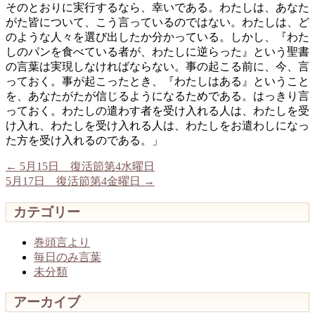
そのとおりに実行するなら、幸いである。わたしは、あなた
がた皆について、こう言っているのではない。わたしは、ど
のような人々を選び出したか分かっている。しかし、『わた
しのパンを食べている者が、わたしに逆らった』という聖書
の言葉は実現しなければならない。事の起こる前に、今、言
っておく。事が起こったとき、『わたしはある』ということ
を、あなたがたが信じるようになるためである。はっきり言
っておく。わたしの遣わす者を受け入れる人は、わたしを受
け入れ、わたしを受け入れる人は、わたしをお遣わしになっ
た方を受け入れるのである。」
←
5月15日 復活節第4水曜日
5月17日 復活節第4金曜日
→
カテゴリー
巻頭言より
毎日のみ言葉
未分類
アーカイブ