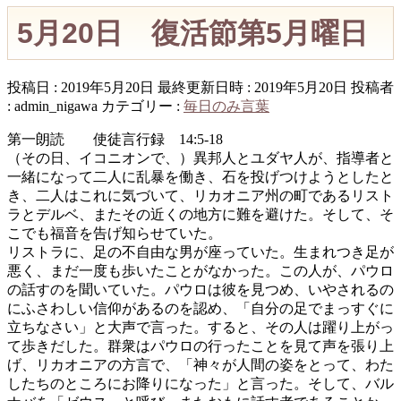
5月20日 復活節第5月曜日
投稿日 : 2019年5月20日
最終更新日時 : 2019年5月20日
投稿者
:
admin_nigawa
カテゴリー :
毎日のみ言葉
第一朗読 使徒言行録 14:5-18
（その日、イコニオンで、）異邦人とユダヤ人が、指導者と
一緒になって二人に乱暴を働き、石を投げつけようとしたと
き、二人はこれに気づいて、リカオニア州の町であるリスト
ラとデルベ、またその近くの地方に難を避けた。そして、そ
こでも福音を告げ知らせていた。
リストラに、足の不自由な男が座っていた。生まれつき足が
悪く、まだ一度も歩いたことがなかった。この人が、パウロ
の話すのを聞いていた。パウロは彼を見つめ、いやされるの
にふさわしい信仰があるのを認め、「自分の足でまっすぐに
立ちなさい」と大声で言った。すると、その人は躍り上がっ
て歩きだした。群衆はパウロの行ったことを見て声を張り上
げ、リカオニアの方言で、「神々が人間の姿をとって、わた
したちのところにお降りになった」と言った。そして、バル