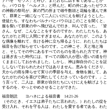
ナバを「ゼウス」と呼び、またおもに話す者であることか
ら、パウロを「ヘルメス」と呼んだ。町の外にあったゼウス
の神殿の祭司が、家の門の所まで雄牛数頭と花輪を運んで来
て、群衆と一緒になって二人にいけにえを献げようとした。
使徒たち、すなわちバルナバとパウロはこのことを聞くと、
服を裂いて群衆の中へ飛び込んで行き、叫んで言った。「皆
さん、なぜ、こんなことをするのですか。わたしたちも、あ
なたがたと同じ人間にすぎません。あなたがたが、このよう
な偶像を離れて、生ける神に立ち帰るように、わたしたちは
福音を告げ知らせているのです。この神こそ、天と地と海
と、そしてその中にあるすべてのものを造られた方です。神
は過ぎ去った時代には、すべての国の人が思い思いの道を行
くままにしておかれました。しかし、神は御自分のことを証
ししないでおられたわけではありません。恵みをくださり、
天からの雨を降らせて実りの季節を与え、食物を施して、あ
なたがたの心を喜びで満たしてくださっているのです。」こ
う言って、二人は、群衆が自分たちにいけにえを献げようと
するのを、やっとやめさせることができた。
福音朗読 ヨハネによる福音書 14:21-26
（そのとき、イエスは弟子たちに言われた。）わたしの掟を
受け入れ、それを守る人は、わたしを愛する者である。わた