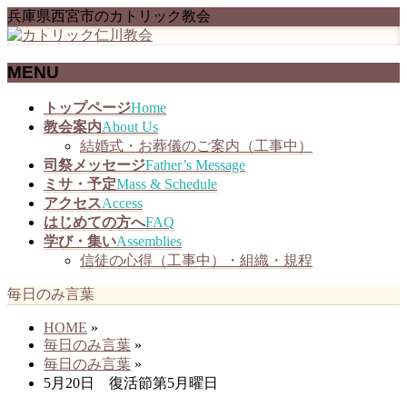
兵庫県西宮市のカトリック教会
MENU
メ
トップページ
Home
ニ
教会案内
About Us
ュ
結婚式・お葬儀のご案内（工事中）
ー
司祭メッセージ
Father’s Message
を
ミサ・予定
Mass & Schedule
飛
アクセス
Access
ば
はじめての方へ
FAQ
す
学び・集い
Assemblies
信徒の心得（工事中）・組織・規程
毎日のみ言葉
HOME
»
毎日のみ言葉
»
毎日のみ言葉
»
5月20日 復活節第5月曜日