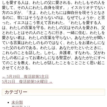
しを愛する人は、わたしの父に愛される。わたしもその人を
愛して、その人にわたし自身を現す。」イスカリオテでない
方のユダが、「主よ、わたしたちには御自分を現そうとなさ
るのに、世にはそうなさらないのは、なぜでしょうか」と言
った。イエスはこう答えて言われた。「わたしを愛する人
は、わたしの言葉を守る。わたしの父はその人を愛され、父
とわたしとはその人のところに行き、一緒に住む。わたしを
愛さない者は、わたしの言葉を守らない。あなたがたが聞い
ている言葉はわたしのものではなく、わたしをお遣わしにな
った父のものである。わたしは、あなたがたといたときに、
これらのことを話した。しかし、弁護者、すなわち、父がわ
たしの名によってお遣わしになる聖霊が、あなたがたにすべ
てのことを教え、わたしが話したことをことごとく思い起こ
させてくださる。
←
5月19日 復活節第5主日
5月21日 復活節第5火曜日
→
カテゴリー
未分類