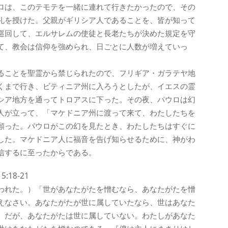
ロは、このテモテを一緒に連れて行きたかったので、その
礼を授けた。父親がギリシア人であることを、皆が知って
巡回して、エルサレムの使徒と長老たちが決めた規定を守
て、教会は信仰を強められ、日ごとに人数が増えていっ
ることを聖霊から禁じられたので、フリギア・ガラテヤ地
くまで行き、ビティニア州に入ろうとしたが、イエスの霊
シア地方を通ってトロアスに下った。その夜、パウロは幻
人が立って、「マケドニア州に渡って来て、わたしたちを
願った。パウロがこの幻を見たとき、わたしたちはすぐに
した。マケドニア人に福音を告げ知らせるために、神がわ
信するに至ったからである。
18-21
われた。）「世があなたがたを憎むなら、あなたがたを憎
えなさい。あなたがたが世に属していたなら、世はあなた
。だが、あなたがたは世に属していない。わたしがあなた