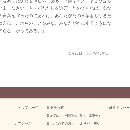
世はあなたがたを憎むのである。『僕は主人にまさりはし
い出しなさい。人々がわたしを迫害したのであれば、あな
の言葉を守ったのであれば、あなたがたの言葉をも守るだ
ゆえに、これらのことをみな、あなたがたにするようにな
知らないからである。」
5月26日 復活節第6主日
→
トップページ
教会案内
司祭メッセー
結婚式・お葬儀のご案内（工事中）
アクセス
はじめての方へ
学び・集い