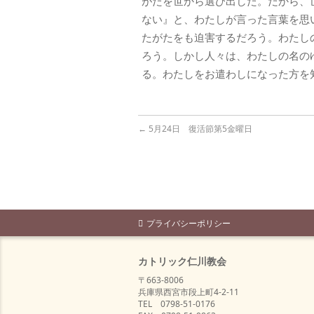
がたを世から選び出した。だから、
ない』と、わたしが言った言葉を思
たがたをも迫害するだろう。わたし
ろう。しかし人々は、わたしの名の
る。わたしをお遣わしになった方を
←
5月24日 復活節第5金曜日
プライバシーポリシー
カトリック仁川教会
〒663-8006
兵庫県西宮市段上町4-2-11
TEL 0798-51-0176