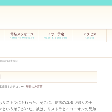
司祭メッセージ
ミサ・予定
アクセス
Father’s Message
Mass & Schedule
Access
 復活節第5土曜日
日
月25日
カテゴリー :
毎日のみ言葉
もリストラにも行った。そこに、信者のユダヤ婦人の子
テという弟子がいた。彼は、リストラとイコニオンの兄弟