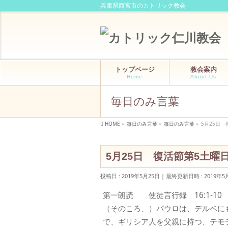
兵庫県西宮市のカトリック教会
トップページ
教会案内
Home
About Us
毎日のみ言葉
HOME
»
毎日のみ言葉
»
毎日のみ言葉
»
5月25日
5月25日 復活節第5土曜
投稿日 : 2019年5月25日
最終更新日時 : 2019年5
第一朗読 使徒言行録 16:1-10
（そのころ、）パウロは、デルベに
で、ギリシア人を父親に持つ、テモ