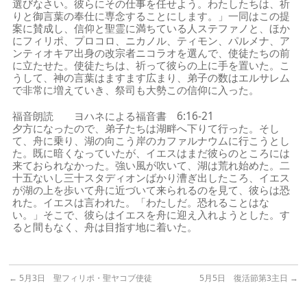
選びなさい。彼らにその仕事を任せよう。わたしたちは、祈
りと御言葉の奉仕に専念することにします。」一同はこの提
案に賛成し、信仰と聖霊に満ちている人ステファノと、ほか
にフィリポ、プロコロ、ニカノル、ティモン、パルメナ、ア
ンティオキア出身の改宗者ニコラオを選んで、使徒たちの前
に立たせた。使徒たちは、祈って彼らの上に手を置いた。こ
うして、神の言葉はますます広まり、弟子の数はエルサレム
で非常に増えていき、祭司も大勢この信仰に入った。
福音朗読 ヨハネによる福音書 6:16-21
夕方になったので、弟子たちは湖畔へ下りて行った。そし
て、舟に乗り、湖の向こう岸のカファルナウムに行こうとし
た。既に暗くなっていたが、イエスはまだ彼らのところには
来ておられなかった。強い風が吹いて、湖は荒れ始めた。二
十五ないし三十スタディオンばかり漕ぎ出したころ、イエス
が湖の上を歩いて舟に近づいて来られるのを見て、彼らは恐
れた。イエスは言われた。「わたしだ。恐れることはな
い。」そこで、彼らはイエスを舟に迎え入れようとした。す
ると間もなく、舟は目指す地に着いた。
←
5月3日 聖フィリポ・聖ヤコブ使徒
5月5日 復活節第3主日
→