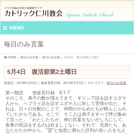
MENU
毎日のみ言葉
HOME
»
毎日のみ言葉
»
毎日のみ言葉
»
5月4日 復活節第2土曜日
5月4日 復活節第2土曜日
投稿日 : 2019年5月4日
最終更新日時 : 2019年5月5日
カテゴリー :
毎日のみ言葉
第一朗読 使徒言行録 6:1-7
そのころ、弟子の数が増えてきて、ギリシア語を話すユダヤ
人から、ヘブライ語を話すユダヤ人に対して苦情が出た。そ
れは、日々の分配のことで、仲間のやもめたちが軽んじられ
ていたからである。そこで、十二人は弟子をすべて呼び集め
て言った。「わたしたちが、神の言葉をないがしろにして、
食事の世話をするのは好ましくない。それで、兄弟たち、あ
なたがたの中から、“霊”と知恵に満ちた評判の良い人を七人