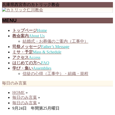
兵庫県西宮市のカトリック教会
MENU
メ
トップページ
Home
ニ
教会案内
About Us
ュ
結婚式・お葬儀のご案内（工事中）
ー
司祭メッセージ
Father’s Message
を
ミサ・予定
Mass & Schedule
飛
アクセス
Access
ば
はじめての方へ
FAQ
す
学び・集い
Assemblies
信徒の心得（工事中）・組織・規程
毎日のみ言葉
HOME
»
毎日のみ言葉
»
毎日のみ言葉
»
9月24日 年間第25月曜日