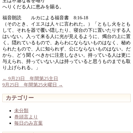
主は不遜な者を嘲り
へりくだる人に恵みを賜る。
福音朗読 ルカによる福音書 8:16-18
（そのとき、イエスは人々に言われた。）「ともし火をとも
して、それを器で覆い隠したり、寝台の下に置いたりする人
はいない。入って来る人に光が見えるように、燭台の上に置
く。隠れているもので、あらわにならないものはなく、秘め
られたもので、人に知られず、公にならないものはない。だ
から、どう聞くべきかに注意しなさい。持っている人は更に
与えられ、持っていない人は持っていると思うものまでも取
り上げられる。」
←
9月23日 年間第25主日
9月25日 年間第25火曜日
→
カテゴリー
未分類
巻頭言より
毎日のみ言葉