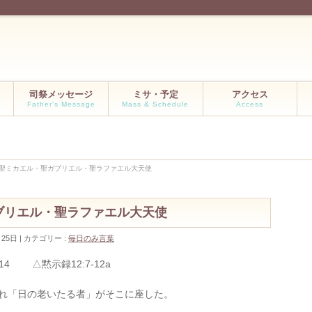
司祭メッセージ
ミサ・予定
アクセス
Father’s Message
Mass & Schedule
Access
 聖ミカエル・聖ガブリエル・聖ラファエル大天使
ブリエル・聖ラファエル大天使
月25日
カテゴリー :
毎日のみ言葉
14 △黙示録12:7-12a
られ「日の老いたる者」がそこに座した。