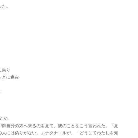
った。
に乗り
もとに進み
え
-51
が御自分の方へ来るのを見て、彼のことをこう言われた。「見
の人には偽りがない。」ナタナエルが、「どうしてわたしを知