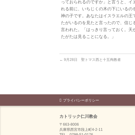
っておられるのですか」と言うと、イ
れる前に、いちじくの木の下にいるの
神の子です。あなたはイスラエルの王
たがいるのを見たと言ったので、信じ
言われた。「はっきり言っておく。天
たがたは見ることになる。」
←
9月28日 聖トマス西と十五殉教者
プライバシーポリシー
カトリック仁川教会
〒663-8006
兵庫県西宮市段上町4-2-11
TEL 0798-51-0176