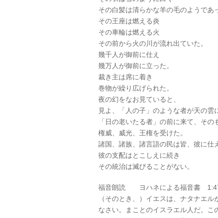
その白髪は清らかな羊の毛のようであ
その王座は燃える炎
その車輪は燃える火
その前から火の川が流れ出ていた。
幾千人が御前に仕え
幾万人が御前に立った。
裁き主は席に着き
巻物が繰り広げられた。
夜の幻をなお見ていると、
見よ、「人の子」のような者が天の雲
「日の老いたる者」の前に来て、その
権威、威光、王権を受けた。
諸国、諸族、諸言語の民は皆、彼に仕
彼の支配はとこしえに続き
その統治は滅びることがない。
福音朗読 ヨハネによる福音書 1:47
（そのとき、）イエスは、ナタナエル
なさい。まことのイスラエル人だ。こ