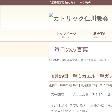
兵庫県西宮市のカトリック教会
トップページ
教会案内
Home
About Us
毎日のみ言葉
HOME
»
毎日のみ言葉
»
毎日のみ言葉
»
9月29日
9月29日 聖ミカエル・聖ガ
投稿日 : 2018年9月29日
最終更新日時 : 2018年9
第一朗読 ダニエル書 7:9-10、13-
(わたしが）見ていると、王座が据え
その衣は雪のように白く