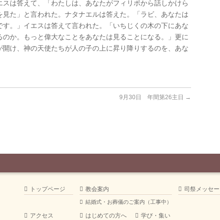
エスは答えて、「わたしは、あなたがフィリポから話しかけら
を見た」と言われた。ナタナエルは答えた。「ラビ、あなたは
です。」イエスは答えて言われた。「いちじくの木の下にあな
るのか。もっと偉大なことをあなたは見ることになる。」更に
が開け、神の天使たちが人の子の上に昇り降りするのを、あな
9月30日 年間第26主日
→
トップページ
教会案内
司祭メッセー
結婚式・お葬儀のご案内（工事中）
アクセス
はじめての方へ
学び・集い