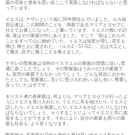
庭の召命と使命を思い起こして実践しなければならないと思
っています。
イエスは､ナザレという地に30年間住んでいました。ルカ福
音記者は､この期間のことを「両親であるマリアとヨセフに
仕えてお暮しになった」と書いています。イエスの救いの計
画､道はその家庭の中にありました。そして「母はこれらの
ことをすべて心に納めていた。イエスは知恵が増し､背丈も
伸び､神と人に愛された」（ルカ2・51-52）。父は大工とし
て働き､息子に働くことを教えました。
ナザレの聖家族は当時のイスラエルの家族の習慣に従い､普
通に過ごしたでしょう。その聖家族はうわべだけの家庭で
も､架空の家庭でもなかったでしょう。どんな状況におかれ
たとしても､聖家族に､互いに受け入れ合い､話し合い､尊重し
合っていたはずです。
キリスト者の各家庭は､何よりも､マリアとヨセフが行ったよ
うにイエスを受け入れたり､イエスに耳を傾けたり､イエスと
話したり､イエスを保護したり､イエスをかばったりしなけれ
ばならないでしょう。そうすることによってイエスと共に成
長することができます。それにより､自分の家庭も周りの家
庭も社会も､より良くなります。
聖家族は､各家庭の召命と使命を再び見い出すよう私たちを