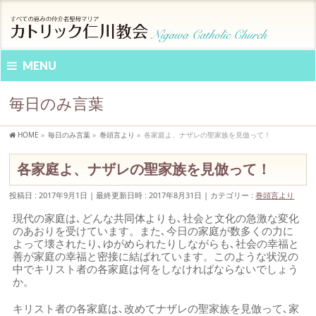
MENU
毎日のみ言葉
HOME
»
毎日のみ言葉
»
巻頭言より
»
各家庭よ、ナザレの聖家族を見倣って！
各家庭よ、ナザレの聖家族を見倣って！
投稿日 : 2017年9月1日
最終更新日時 : 2017年8月31日
カテゴリー :
巻頭言より
現代の家庭は､どんな共同体よりも､社会と文化の急激な変化
のあおりを受けています。また､今日の家庭が数多くの力に
よって壊されたり､ゆがめられたりしながらも､社会の幸福と
善が家庭の幸福と密接に結ばれています。このような状況の
中でキリスト者の各家庭は何をしなければならないでしょう
か。
キリスト者の各家庭は､改めてナザレの聖家族を見倣って､家