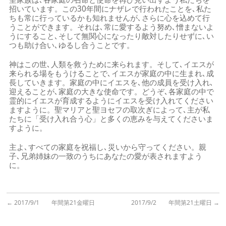
招いています。この30年間にナザレで行われたことを､私た
ちも常に行っているかも知れませんが､さらに心を込めて行
うことができます。それは､常に愛するよう努め､憎まないよ
うにすること､そして無関心になったり敵対したりせずに､い
つも助け合い､ゆるし合うことです。
神はこの世､人類を救うために来られます。そして､イエスが
来られる場をもうけることで､イエスが家庭の中に生まれ､成
長していきます。家庭の中にイエスを､他の成員を受け入れ､
迎えることが､家庭の大きな使命です。どうぞ､各家庭の中で
霊的にイエスが育成するようにイエスを受け入れてください
ますように。聖マリアと聖ヨセフの取次ぎによって､主が私
たちに「受け入れ合う心」と多くの恵みを与えてくださいま
すように。
主よ､すべての家庭を祝福し､災いから守ってください。親
子､兄弟姉妹の一致のうちにあなたの愛が表されますよう
に。
←
2017/9/1 年間第21金曜日
2017/9/2 年間第21土曜日
→