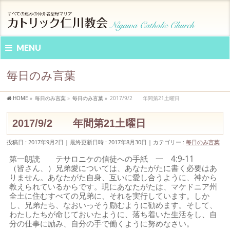
MENU
毎日のみ言葉
HOME
»
毎日のみ言葉
»
毎日のみ言葉
»
2017/9/2 年間第21土曜日
2017/9/2 年間第21土曜日
投稿日 : 2017年9月2日
最終更新日時 : 2017年8月30日
カテゴリー :
毎日のみ言葉
第一朗読 テサロニケの信徒への手紙 一 4:9-11
（皆さん、）兄弟愛については、あなたがたに書く必要はあ
りません。あなたがた自身、互いに愛し合うように、神から
教えられているからです。現にあなたがたは、マケドニア州
全土に住むすべての兄弟に、それを実行しています。しか
し、兄弟たち、なおいっそう励むように勧めます。そして、
わたしたちが命じておいたように、落ち着いた生活をし、自
分の仕事に励み、自分の手で働くように努めなさい。