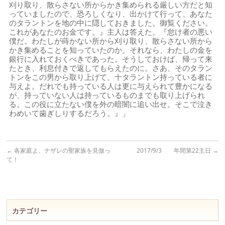
刈り取り、散らさない所からかき集められる厳しい方だと知
っていましたので、恐ろしくなり、出かけて行って、あなた
のタラントンを地の中に隠しておきました。御覧ください。
これがあなたのお金です。』主人は答えた。『怠け者の悪い
僕だ。わたしが蒔かない所から刈り取り、散らさない所から
かき集めることを知っていたのか。それなら、わたしの金を
銀行に入れておくべきであった。そうしておけば、帰って来
たとき、利息付きで返してもらえたのに。さあ、そのタラン
トンをこの男から取り上げて、十タラントン持っている者に
与えよ。だれでも持っている人は更に与えられて豊かになる
が、持っていない人は持っているものまでも取り上げられ
る。この役に立たない僕を外の暗闇に追い出せ。そこで泣き
わめいて歯ぎしりするだろう。』」
←
各家庭よ、ナザレの聖家族を見倣っ
2017/9/3 年間第22主日
→
て！
カテゴリー