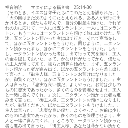
福音朗読 マタイによる福音書 25:14-30
（そのとき、イエスは弟子たちにこのたとえを語られた。）
「天の国はまた次のようにたとえられる。ある人が旅行に出
かけるとき、僕たちを呼んで、自分の財産を預けた。それぞ
れの力に応じて、一人には五タラントン、一人には二タラン
トン、もう一人には一タラントンを預けて旅に出かけた。早
速、五タラントン預かった者は出て行き、それで商売をし
て、ほかに五タラントンをもうけた。同じように、二タラン
トン預かった者も、ほかに二タラントンをもうけた。しか
し、一タラントン預かった者は、出て行って穴を掘り、主人
の金を隠しておいた。さて、かなり日がたってから、僕たち
の主人が帰って来て、彼らと清算を始めた。まず、五タラン
トン預かった者が進み出て、ほかの五タラントンを差し出し
て言った。『御主人様、五タラントンお預けになりました
が、御覧ください。ほかに五タラントンもうけました。』主
人は言った。『忠実な良い僕だ。よくやった。お前は少しの
ものに忠実であったから、多くのものを管理させよう。主人
と一緒に喜んでくれ。』次に、二タラントン預かった者も進
み出て言った。『御主人様、二タラントンお預けになりまし
たが、御覧ください。ほかに二タラントンもうけました。』
主人は言った。『忠実な良い僕だ。よくやった。お前は少し
のものに忠実であったから、多くのものを管理させよう。主
人と一緒に喜んでくれ。』ところで、一タラントン預かった
者も進み出て言った。『御主人様、あなたは蒔かない所から