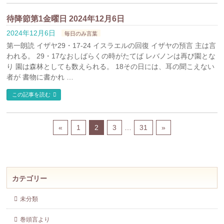
待降節第1金曜日 2024年12月6日
2024年12月6日
毎日のみ言葉
第一朗読 イザヤ29・17-24 イスラエルの回復 イザヤの預言 主は言
われる。 29・17なおしばらくの時がたてば レバノンは再び園とな
り 園は森林としても数えられる。 18その日には、耳の聞こえない
者が 書物に書かれ …
この記事を読む
«
1
2
3
…
31
»
カテゴリー
未分類
巻頭言より