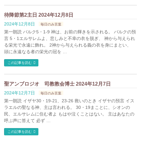
待降節第2主日 2024年12月8日
2024年12月8日
毎日のみ言葉
第一朗読 バルク5・1-9 神は、お前の輝きを示される。 バルクの預
言 5・1エルサレムよ、悲しみと不幸の衣を脱ぎ、 神から与えられ
る栄光で永遠に飾れ。 2神から与えられる義の衣を身にまとい、
頭に永遠なる者の栄光の冠を …
この記事を読む
聖アンブロジオ 司教教会博士 2024年12月7日
2024年12月7日
毎日のみ言葉
第一朗読 イザヤ30・19-21、23-26 救いのとき イザヤの預言 イス
ラエルの聖なる神、主は言われる。 30・19まことに、シオンの
民、エルサレムに住む者よ もはや泣くことはない。 主はあなたの
呼ぶ声に答えて 必ず …
この記事を読む