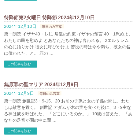
待降節第2火曜日 待降節 2024年12月10日
2024年12月10日
毎日のみ言葉
第一朗読 イザヤ40・1-11 帰還の約束 イザヤの預言 40・1慰めよ、
わたしの民を慰めよ とあなたたちの神は言われる。 2エルサレム
の心に語りかけ 彼女に呼びかけよ 苦役の時は今や満ち、彼女の咎
は償われた、と。 罪の …
この記事を読む
無原罪の聖マリア 2024年12月9日
2024年12月9日
毎日のみ言葉
第一朗読 創世記3・9-15、20 お前の子孫と女の子孫の間に、わた
しは敵意を置く。 創世記 アダムが木の実を食べた後に、3・9主な
る神は彼を呼ばれた。 「どこにいるのか。」 10彼は答えた。 「あ
なたの足音が園の中に聞 …
この記事を読む