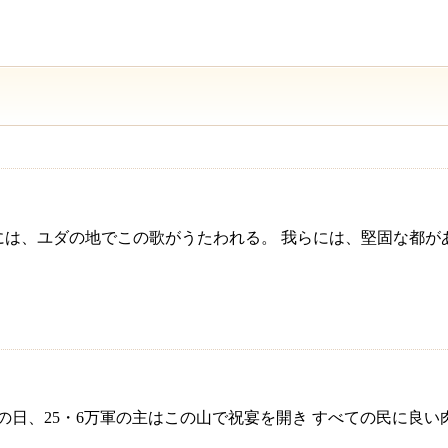
1その日には、ユダの地でこの歌がうたわれる。 我らには、堅固な都
預言 その日、25・6万軍の主はこの山で祝宴を開き すべての民に