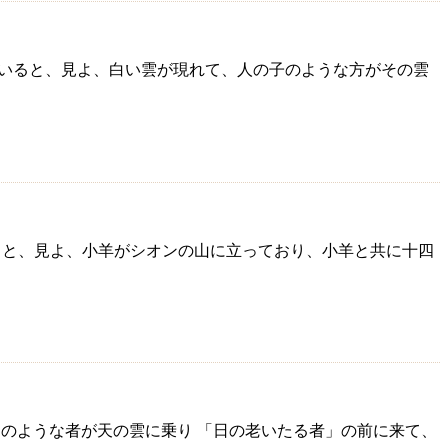
が見ていると、見よ、白い雲が現れて、人の子のような方がその雲
見ていると、見よ、小羊がシオンの山に立っており、小羊と共に十四
の子」のような者が天の雲に乗り 「日の老いたる者」の前に来て、