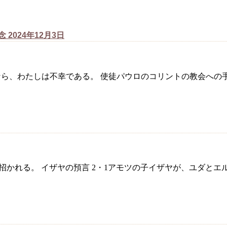
024年12月3日
らせないなら、わたしは不幸である。 使徒パウロのコリントの教会へ
に招かれる。 イザヤの預言 2・1アモツの子イザヤが、ユダと