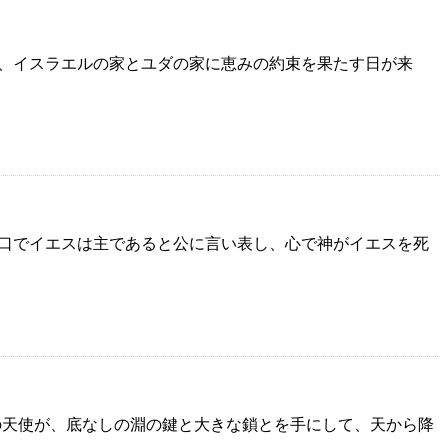
たしが、イスラエルの家とユダの家に恵みの約束を果たす日が来
0・9口でイエスは主であると公に言い表し、心で神がイエスを死
、一人の天使が、底なしの淵の鍵と大きな鎖とを手にして、天から降