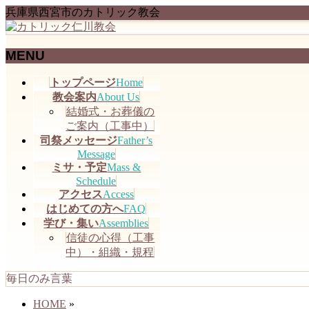
兵庫県西宮市のカトリック教会
MENU
メ
トップページ
Home
ニ
教会案内
About Us
ュ
結婚式・お葬儀の
ー
ご案内（工事中）
を
司祭メッセージ
Father’s
飛
Message
ミサ・予定
Mass &
ば
Schedule
す
アクセス
Access
はじめての方へ
FAQ
学び・集い
Assemblies
信徒の心得（工事
中）・組織・規程
毎日のみ言葉
HOME
»