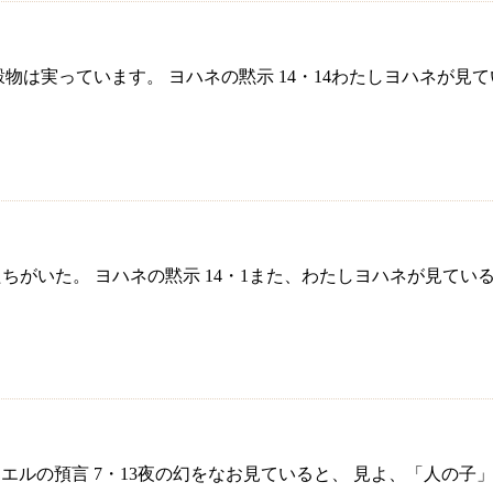
上の穀物は実っています。 ヨハネの黙示 14・14わたしヨハネ
人の者たちがいた。 ヨハネの黙示 14・1また、わたしヨハネが
 ダニエルの預言 7・13夜の幻をなお見ていると、 見よ、「人