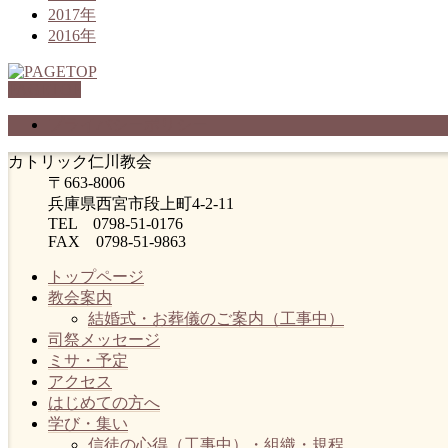
2017年
2016年
PAGETOP
プライバシーポリシー
カトリック仁川教会
〒663-8006
兵庫県西宮市段上町4-2-11
TEL 0798-51-0176
FAX 0798-51-9863
トップページ
教会案内
結婚式・お葬儀のご案内（工事中）
司祭メッセージ
ミサ・予定
アクセス
はじめての方へ
学び・集い
信徒の心得（工事中）・組織・規程