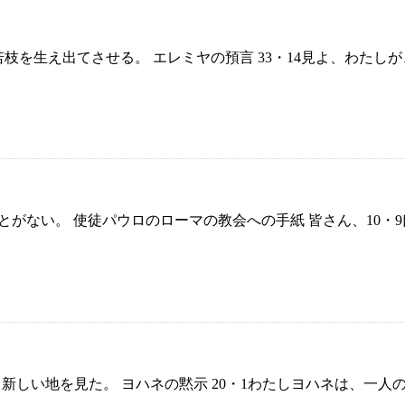
義の若枝を生え出てさせる。 エレミヤの預言 33・14見よ、わ
ることがない。 使徒パウロのローマの教会への手紙 皆さん、1
新しい天と新しい地を見た。 ヨハネの黙示 20・1わたしヨハネは